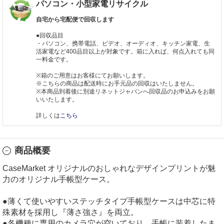
パソコン・小型家電リサイクル
自宅から宅配便で回収します
●回収品目
・パソコン、携帯電話、ビデオ、オーディオ、キッチン家電、生
活家電など400品目以上が対象です。箱に入れば、何点入れても同
一料金です。
※箱のご用意はお客様にてお願いします。
※こちらの商品は配送時にお手元品の回収はいたしません。
※本商品到着後に別途リネットジャパンへ回収品のお申込みをお願
いいたします。
詳しくは
こちら
商品概要
CaseMarket オリジナルのおしゃれなデザインプリントが魅
力のオリジナル手帳型ケース。
●薄くて使いやすいステッチタイプ手帳型ケースは中芯に特
殊素材を採用し『薄さ強さ』を両立。
●各機種に専用のカメラ穴が空いており、手帳に装着したま