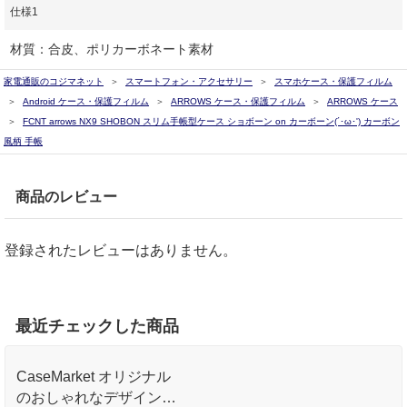
仕様1
材質：合皮、ポリカーボネート素材
家電通販のコジマネット
スマートフォン・アクセサリー
スマホケース・保護フィルム
Android ケース・保護フィルム
ARROWS ケース・保護フィルム
ARROWS ケース
FCNT arrows NX9 SHOBON スリム手帳型ケース ショボーン on カーボーン(´･ω･') カーボン
風柄 手帳
商品のレビュー
登録されたレビューはありません。
最近チェックした商品
CaseMarket オリジナル
のおしゃれなデザインプ