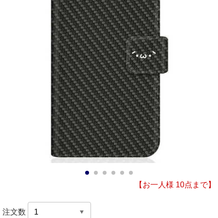
1
2
3
4
5
6
【お一人様 10点まで】
注文数