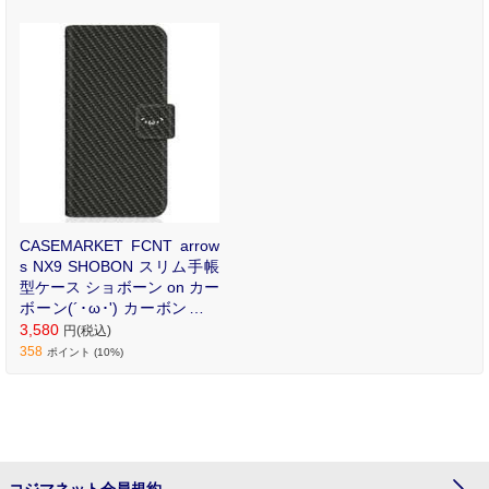
リントが魅力のオリジナ
ル手帳型ケース。
CASEMARKET FCNT arrow
s NX9 SHOBON スリム手帳
型ケース ショボーン on カー
ボーン(´･ω･') カーボン風柄
手帳 F-52A-BSB2S2638-78
3,580
円(税込)
358
ポイント (10%)
コジマネット会員規約