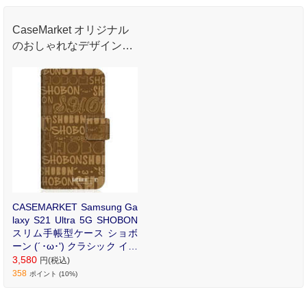
CaseMarket オリジナル
のおしゃれなデザインプ
リントが魅力のオリジナ
ル手帳型ケース。
CASEMARKET Samsung Ga
laxy S21 Ultra 5G SHOBON
スリム手帳型ケース ショボ
ーン (´･ω･') クラシック イエ
ロー SC-52B-BSB2S2606-78
3,580
円(税込)
358
ポイント (10%)