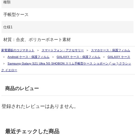
種類
手帳型ケース
仕様1
材質：合皮、ポリカーボネート素材
家電通販のコジマネット
スマートフォン・アクセサリー
スマホケース・保護フィルム
Android ケース・保護フィルム
GALAXY ケース・保護フィルム
GALAXY ケース
Samsung Galaxy S21 Ultra 5G SHOBON スリム手帳型ケース ショボーン (´･ω･') クラシッ
ク イエロー
商品のレビュー
登録されたレビューはありません。
最近チェックした商品