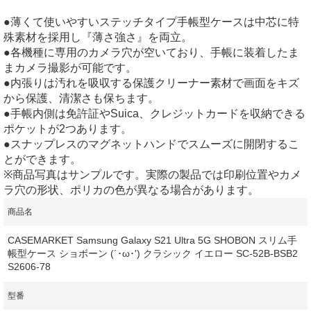
●薄くて使いやすいステッチタイプ手帳型ケースは中芯に特
殊素材を採用し『薄さ強さ』を両立。
●各機種に専用のカメラ穴が空いており、手帳に装着したま
まカメラ撮影が可能です。
●内張りは汚れを吸収する保護クリーナー素材で画面をキズ
から保護、清潔さも保ちます。
●手帳内側は免許証やSuica、クレジットカードを収納できる
ポケットが2つあります。
●スナップレスのマグネットハンドでスムーズに開閉するこ
とができます。
※商品写真はサンプルです。実際の製品では印刷位置やカメ
ラ穴の形状、ポリカの色が異なる場合があります。
商品名
CASEMARKET Samsung Galaxy S21 Ultra 5G SHOBON スリム手
帳型ケース ショボーン (´･ω･') クラシック イエロー SC-52B-BSB2
S2606-78
型番