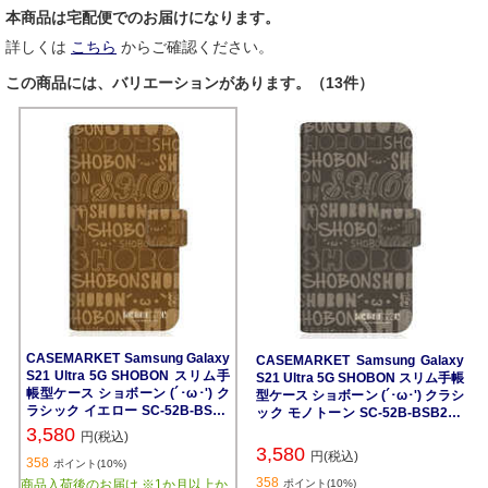
本商品は宅配便でのお届けになります。
詳しくは
こちら
からご確認ください。
この商品には、バリエーションがあります。（13件）
CASEMARKET Samsung Galaxy
CASEMARKET Samsung Galaxy
S21 Ultra 5G SHOBON スリム手
S21 Ultra 5G SHOBON スリム手帳
帳型ケース ショボーン (´･ω･') ク
型ケース ショボーン (´･ω･') クラシ
ラシック イエロー SC-52B-BSB2
ック モノトーン SC-52B-BSB2S2
S2606-78
609-78
3,580
円(税込)
3,580
円(税込)
358
ポイント(10%)
358
商品入荷後のお届け ※1か月以上か
ポイント(10%)