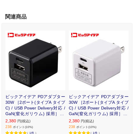
関連商品
ビックアイデア PDアダプター
ビックアイデア PDアダプター
30W ［2ポート(タイプA タイプ
30W ［2ポート(タイプA タイプ
C) / USB Power Delivery対応 /
C) / USB Power Delivery対応 /
GaN(窒化ガリウム) 採用］ ブ
GaN(窒化ガリウム) 採用］ ホ
ラック BIT-ACPD302AK
ワイト BIT-ACPD302AW
2,380
2,380
円(税込)
円(税込)
238
238
ポイント(10%)
ポイント(10%)
（
1件
）
（
1件
）