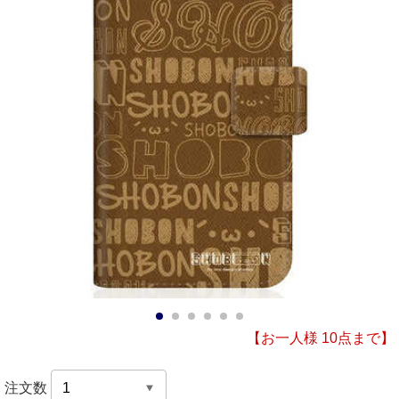
1
2
3
4
5
6
【お一人様 10点まで】
注文数