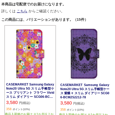
本商品は宅配便でのお届けになります。
詳しくは
こちら
からご確認ください。
この商品には、バリエーションがあります。（15件）
CASEMARKET Samsung Galaxy
CASEMARKET Samsung Galaxy
Note20 Ultra 5G スリム手帳型ケ
Note20 Ultra 5G スリム手帳型ケー
ース ブリリアント フラワー Vivid
ス 紫蝶々 スリム ダイアリー SCG0
スリム ダイアリー SCG06-BCM2
6-BCM2S2212-78
S2211-78
3,580
3,580
円(税込)
円(税込)
358
ポイント(10%)
358
ポイント(10%)
商品入荷後のお届け ※1か月以上か
商品入荷後のお届け ※1か月以上か