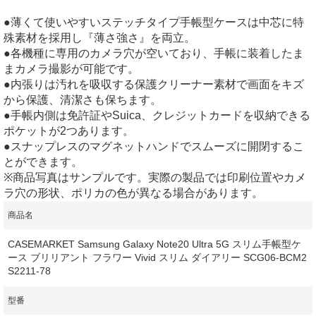
●薄くて使いやすいステッチタイプ手帳型ケースは中芯に特
殊素材を採用し『薄さ強さ』を両立。
●各機種に専用のカメラ穴が空いており、手帳に装着したま
まカメラ撮影が可能です。
●内張りは汚れを吸収する保護クリーナー素材で画面をキズ
から保護、清潔さも保ちます。
●手帳内側は免許証やSuica、クレジットカードを収納できる
ポケットが2つあります。
●スナップレスのマグネットハンドでスムーズに開閉するこ
とができます。
※商品写真はサンプルです。実際の製品では印刷位置やカメ
ラ穴の形状、ポリカの色が異なる場合があります。
商品名
CASEMARKET Samsung Galaxy Note20 Ultra 5G スリム手帳型ケ
ース ブリリアント フラワー Vivid スリム ダイアリー SCG06-BCM2
S2211-78
型番