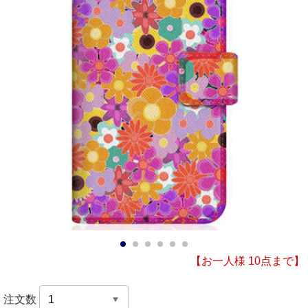
1
2
3
4
5
6
【お一人様 10点まで】
注文数