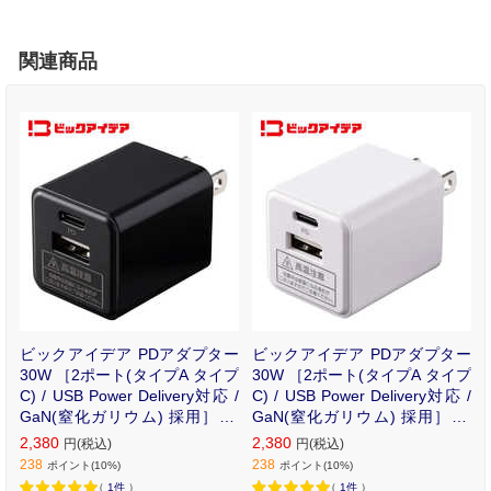
関連商品
ビックアイデア PDアダプター
ビックアイデア PDアダプター
30W ［2ポート(タイプA タイプ
30W ［2ポート(タイプA タイプ
C) / USB Power Delivery対応 /
C) / USB Power Delivery対応 /
GaN(窒化ガリウム) 採用］ ブ
GaN(窒化ガリウム) 採用］ ホ
ラック BIT-ACPD302AK
ワイト BIT-ACPD302AW
2,380
2,380
円(税込)
円(税込)
238
238
ポイント(10%)
ポイント(10%)
（
1件
）
（
1件
）