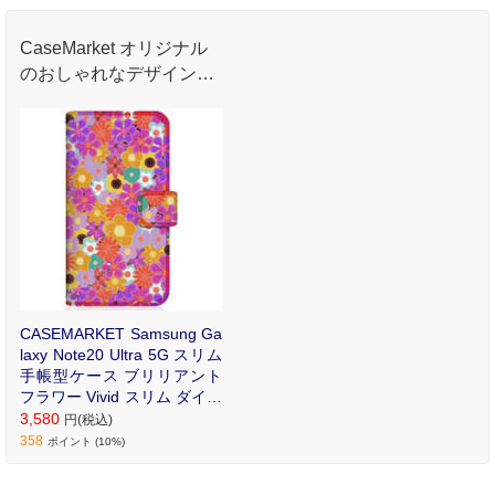
CaseMarket オリジナル
のおしゃれなデザインプ
リントが魅力のオリジナ
ル手帳型ケース。
CASEMARKET Samsung Ga
laxy Note20 Ultra 5G スリム
手帳型ケース ブリリアント
フラワー Vivid スリム ダイア
リー SCG06-BCM2S2211-78
3,580
円(税込)
358
ポイント (10%)