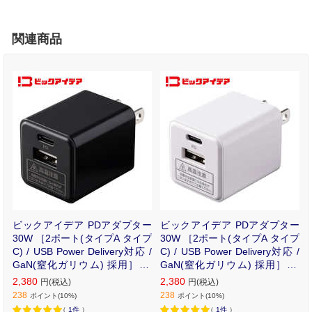
関連商品
ビックアイデア PDアダプター
ビックアイデア PDアダプター
30W ［2ポート(タイプA タイプ
30W ［2ポート(タイプA タイプ
C) / USB Power Delivery対応 /
C) / USB Power Delivery対応 /
GaN(窒化ガリウム) 採用］ ブ
GaN(窒化ガリウム) 採用］ ホ
ラック BIT-ACPD302AK
ワイト BIT-ACPD302AW
2,380
2,380
円(税込)
円(税込)
238
238
ポイント(10%)
ポイント(10%)
（
1件
）
（
1件
）