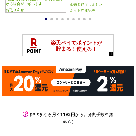
かる場合がございます
販売を終了しました
お取り寄せ
ネット在庫完売
1
2
3
4
5
6
7
8
9
なら
月々1,193円
から。分割手数料無
料