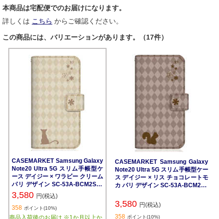
本商品は宅配便でのお届けになります。
詳しくは
こちら
からご確認ください。
この商品には、バリエーションがあります。（17件）
CASEMARKET Samsung Galaxy
CASEMARKET Samsung Galaxy
Note20 Ultra 5G スリム手帳型ケ
Note20 Ultra 5G スリム手帳型ケー
ース デイジー × ワラビー クリーム
ス デイジー × リス チョコレートモ
パリ デザイン SC-53A-BCM2S20
カ パリ デザイン SC-53A-BCM2S2
86-78
087-78
3,580
円(税込)
3,580
円(税込)
358
ポイント(10%)
358
商品入荷後のお届け ※1か月以上か
ポイント(10%)