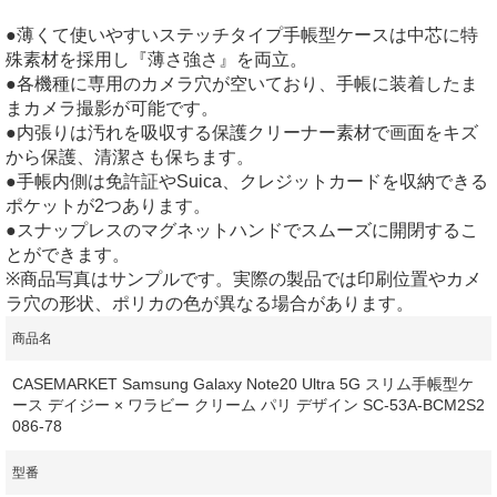
●薄くて使いやすいステッチタイプ手帳型ケースは中芯に特
殊素材を採用し『薄さ強さ』を両立。
●各機種に専用のカメラ穴が空いており、手帳に装着したま
まカメラ撮影が可能です。
●内張りは汚れを吸収する保護クリーナー素材で画面をキズ
から保護、清潔さも保ちます。
●手帳内側は免許証やSuica、クレジットカードを収納できる
ポケットが2つあります。
●スナップレスのマグネットハンドでスムーズに開閉するこ
とができます。
※商品写真はサンプルです。実際の製品では印刷位置やカメ
ラ穴の形状、ポリカの色が異なる場合があります。
商品名
CASEMARKET Samsung Galaxy Note20 Ultra 5G スリム手帳型ケ
ース デイジー × ワラビー クリーム パリ デザイン SC-53A-BCM2S2
086-78
型番