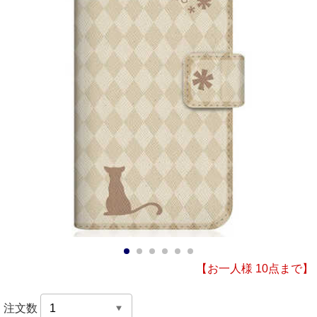
1
2
3
4
5
6
【お一人様 10点まで】
注文数