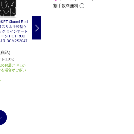
割手数料無料
KET Xiaomi Red
CASEMARKET Xiaomi Red
CASEMARKET Xiaomi Red
e 9S スリム手帳型ケ
mi Note 9S スリム手帳型ケ
mi Note 9S スリム手帳型ケ
Next
ック ラインアート
ース アスキーアート劇場 -
ース アスキーアート劇場 -
ン HOT ROD
お茶どうぞ 和風 M2003J6A
お茶どうぞ モノクロ M200
A1R-BCM2S2047
1R-BCM2S2348-78
3J6A1R-BCM2S2349-78
3,580
3,580
円(税込)
円(税込)
(税込)
358
ポイント(10%)
358
ポイント(10%)
ト(10%)
商品入荷後のお届け ※1か
商品入荷後のお届け ※1か
のお届け ※1か
月以上かかる場合がござい
月以上かかる場合がござい
かる場合がござい
ます
ます
お取り寄せ
お取り寄せ
せ