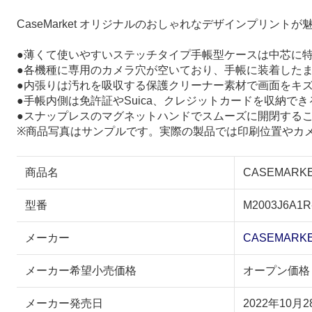
CaseMarket オリジナルのおしゃれなデザインプリント
●薄くて使いやすいステッチタイプ手帳型ケースは中芯に
●各機種に専用のカメラ穴が空いており、手帳に装着した
●内張りは汚れを吸収する保護クリーナー素材で画面をキ
●手帳内側は免許証やSuica、クレジットカードを収納で
●スナップレスのマグネットハンドでスムーズに開閉する
※商品写真はサンプルです。実際の製品では印刷位置やカ
商品名
CASEMARKE
型番
M2003J6A1R
メーカー
CASEMARK
メーカー希望小売価格
オープン価格
メーカー発売日
2022年10月2