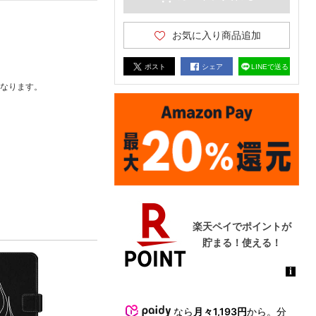
お気に入り商品追加
ポスト
シェア
LINEで送る
なります。
なら
月々1,193円
から。分