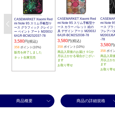
CASEMARKET Xiaomi Red
CASEMAR
CASEMARKET Xiaomi Red
mi Note 9S スリム手帳型ケ
mi Not
mi Note 9S スリム手帳型ケ
Previous
ース カラー パレット 絵の
ース ブラ
ース グラフィック クレイジ
具 デザイン アート M2003J
フレアパター
ー ペイント アート M2003J
6A1R-BCM2S2038-78
M2003J6
6A1R-BCM2S2037-78
-78
3,580
円(税込)
3,580
円(税込)
3,580
円
358
ポイント(10%)
358
ポイント(10%)
358
ポイン
商品入荷後のお届け ※1か
販売を終了しました
月以上かかる場合がござい
商品入荷後
ネット在庫完売
ます
月以上か
ます
お取り寄せ
お取り寄
商品概要
商品の詳細規格