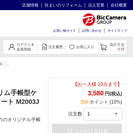
店舗情報
住まいのリフォーム
法人営業
会社概要
お買い物ガイド
お問い合わせ
サイトマップ
ログイン＆
合計
0
点
注文履歴
お気に入り
会員登録
0
円
ィルム
その他シリーズ ケース
Xiaomi Redmi Note 
【お一人様
10
点まで】
S スリム手帳型ケ
3,580
円(税込)
ト M2003J
358
ポイント (10%)
注文数
魅力のオリジナル手帳
カートに入れる