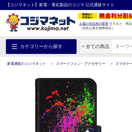
【コジマネット】家電・電化製品のコジマ 公式通販サイト
お届け先住所の変更
をすると、商品
（現在は
東京都
豊島区
）
カテゴリーから探す
全ての商品
家電通販のコジマネット
スマートフォン・アクセサリー
スマホケ