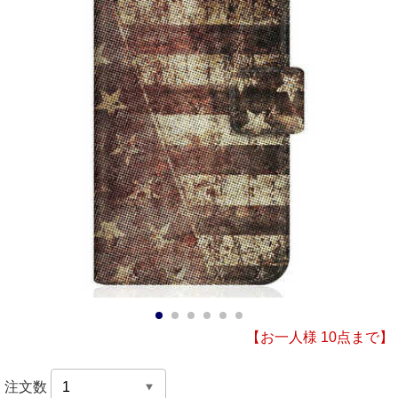
1
2
3
4
5
6
【お一人様 10点まで】
注文数