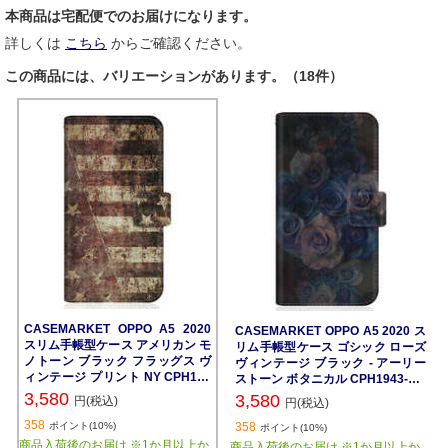
本商品は宅配便でのお届けになります。
詳しくは
こちら
からご確認ください。
この商品には、バリエーションがあります。（18件）
CASEMARKET OPPO A5 2020
CASEMARKET OPPO A5 2020 ス
スリム手帳型ケース アメリカン モ
リム手帳型ケース ゴシック ローズ
ノトーン ブラック フラッグス ヴ
ヴィンテージ ブラック - アーリー
ィンテージ プリント NY CPH194
ストーン ボタニカル CPH1943-BC
3-BCM2S2311-78
M2S2473-78
3,580
3,580
円(税込)
円(税込)
358
ポイント(10%)
358
ポイント(10%)
商品入荷後のお届け ※1か月以上か
商品入荷後のお届け ※1か月以上か