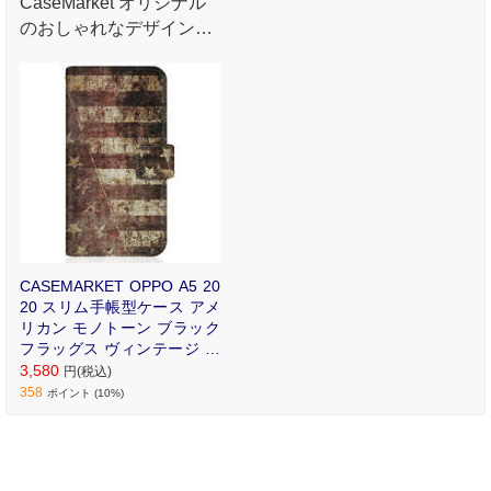
CaseMarket オリジナル
のおしゃれなデザインプ
リントが魅力のオリジナ
ル手帳型ケース。
CASEMARKET OPPO A5 20
20 スリム手帳型ケース アメ
リカン モノトーン ブラック
フラッグス ヴィンテージ プ
リント NY CPH1943-BCM2S
3,580
円(税込)
2311-78
358
ポイント (10%)