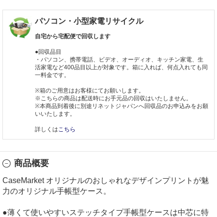
パソコン・小型家電リサイクル
自宅から宅配便で回収します
●回収品目
・パソコン、携帯電話、ビデオ、オーディオ、キッチン家電、生
活家電など400品目以上が対象です。箱に入れば、何点入れても同
一料金です。
※箱のご用意はお客様にてお願いします。
※こちらの商品は配送時にお手元品の回収はいたしません。
※本商品到着後に別途リネットジャパンへ回収品のお申込みをお願
いいたします。
詳しくは
こちら
商品概要
CaseMarket オリジナルのおしゃれなデザインプリントが魅
力のオリジナル手帳型ケース。
●薄くて使いやすいステッチタイプ手帳型ケースは中芯に特