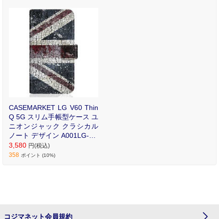
リントが魅力のオリジナ
ル手帳型ケース。
CASEMARKET LG V60 Thin
Q 5G スリム手帳型ケース ユ
ニオンジャック クラシカル
ノート デザイン A001LG-BC
M2S2009-78
3,580
円(税込)
358
ポイント (10%)
コジマネット会員規約