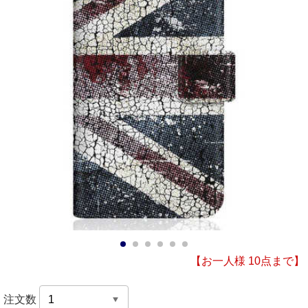
1
2
3
4
5
6
【お一人様 10点まで】
注文数