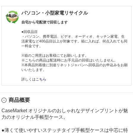
パソコン・小型家電リサイクル
自宅から宅配便で回収します
●回収品目
・パソコン、携帯電話、ビデオ、オーディオ、キッチン家電、生
活家電など400品目以上が対象です。箱に入れば、何点入れても同
一料金です。
※箱のご用意はお客様にてお願いします。
※こちらの商品は配送時にお手元品の回収はいたしません。
※本商品到着後に別途リネットジャパンへ回収品のお申込みをお願
いいたします。
詳しくは
こちら
商品概要
CaseMarket オリジナルのおしゃれなデザインプリントが魅
力のオリジナル手帳型ケース。
●薄くて使いやすいステッチタイプ手帳型ケースは中芯に特