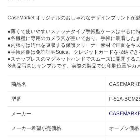
CaseMarket オリジナルのおしゃれなデザインプリント
●薄くて使いやすいステッチタイプ手帳型ケースは中芯に
●各機種に専用のカメラ穴が空いており、手帳に装着した
●内張りは汚れを吸収する保護クリーナー素材で画面をキ
●手帳内側は免許証やSuica、クレジットカードを収納で
●スナップレスのマグネットハンドでスムーズに開閉する
※商品写真はサンプルです。実際の製品では印刷位置やカ
商品名
CASEMARKE
型番
F-51A-BCM2
メーカー
CASEMARK
メーカー希望小売価格
オープン価格