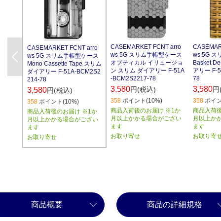
CASEMARKET FCNT arro
CASEMAR
CASEMARKET FCNT arro
ws 5G スリム手帳型ケース
ws 5G
ws 5G スリム手帳型ケース
Previous
オプティカル イリュージョ
Basket 
Mono Cassette Tape スリム
ン スリム ダイアリー F-51A
アリー F-5
ダイアリー F-51A-BCM2S2
-BCM2S2217-78
78
214-78
3,580
3,580
円(税込)
円
3,580
円(税込)
358
ポイント(10%)
358
ポイン
358
ポイント(10%)
商品入荷後のお届け ※1か
商品入荷後
商品入荷後のお届け ※1か
月以上かかる場合がござい
月以上か
月以上かかる場合がござい
ます
ます
ます
お取り寄せ
お取り寄
お取り寄せ
商品概要
商品の詳細規格