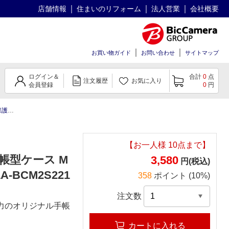
店舗情報
住まいのリフォーム
法人営業
会社概要
お買い物ガイド
お問い合わせ
サイトマップ
ログイン＆
合計
0
点
注文履歴
お気に入り
会員登録
0
円
ルム
ARROWS ケース
FCNT arrows 5G スリム手帳型ケース Mon
【お一人様
10
点まで】
ム手帳型ケース M
3,580
円(税込)
1A-BCM2S221
358
ポイント (10%)
注文数
魅力のオリジナル手帳
カートに入れる