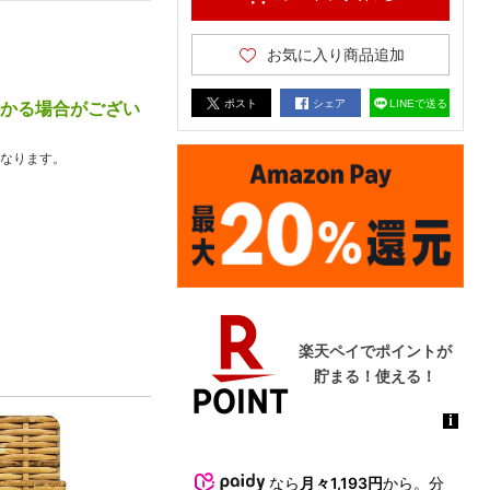
お気に入り商品追加
ポスト
シェア
LINEで送る
かかる場合がござい
なります。
なら
月々1,193円
から。分