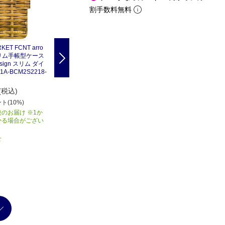
割手数料無料
KET FCNT arro
CASEMARKET FCNT arro
CASEMARKET FCNT arro
 スリム手帳型ケース
ws 5G スリム手帳型ケース I
ws 5G スリム手帳型ケース
Next
Design スリム ダイ
ndonesia Basket スリム ダ
昇り龍 天龍 スリム ダイア
1A-BCM2S2218-
イアリー F-51A-BCM2S221
リー F-51A-BCM2S2226-7
9-78
8
3,580
3,580
(税込)
円(税込)
円(税込)
ト(10%)
358
ポイント(10%)
358
ポイント(10%)
のお届け ※1か
商品入荷後のお届け ※1か
商品入荷後のお届け ※1か
かる場合がござい
月以上かかる場合がござい
月以上かかる場合がござい
ます
ます
せ
お取り寄せ
お取り寄せ