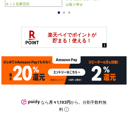
ネット在庫完売
お取り寄せ
1
2
3
なら
月々1,193円
から。分割手数料無
料