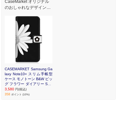
CaseMarket オリジナル
のおしゃれなデザインプ
リントが魅力のオリジナ
ル手帳型ケース。
CASEMARKET Samsung Ga
laxy Note10+ スリム手帳型
ケース モノトーン B&W ビッ
グ フラワー ダイアリー SCV
45-BCM2S2198-78
3,580
円(税込)
358
ポイント (10%)