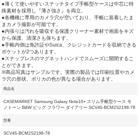
●薄くて使いやすいステッチタイプ手帳型ケースは中芯に特
殊素材を採用し『薄さ強さ』を両立。
●各機種に専用のカメラ穴が空いており、手帳に装着したま
まカメラ撮影が可能です。
●内張りは汚れを吸収する保護クリーナー素材で画面をキズ
から保護、清潔さも保ちます。
●手帳内側は免許証やSuica、クレジットカードを収納できる
ポケットが2つあります。
●スナップレスのマグネットハンドでスムーズに開閉するこ
とができます。
※商品写真はサンプルです。実際の製品では印刷位置やカメ
ラ穴の形状、ポリカの色が異なる場合があります。
商品名
CASEMARKET Samsung Galaxy Note10+ スリム手帳型ケース モ
ノトーン B&W ビッグ フラワー ダイアリー SCV45-BCM2S2198-78
型番
SCV45-BCM2S2198-78