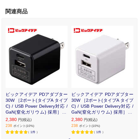
関連商品
ビックアイデア PDアダプター
ビックアイデア PDアダプター
30W ［2ポート(タイプA タイプ
30W ［2ポート(タイプA タイプ
C) / USB Power Delivery対応 /
C) / USB Power Delivery対応 /
GaN(窒化ガリウム) 採用］ ブ
GaN(窒化ガリウム) 採用］ ホ
ラック BIT-ACPD302AK
ワイト BIT-ACPD302AW
2,380
2,380
円(税込)
円(税込)
238
238
ポイント(10%)
ポイント(10%)
（
1件
）
（
1件
）