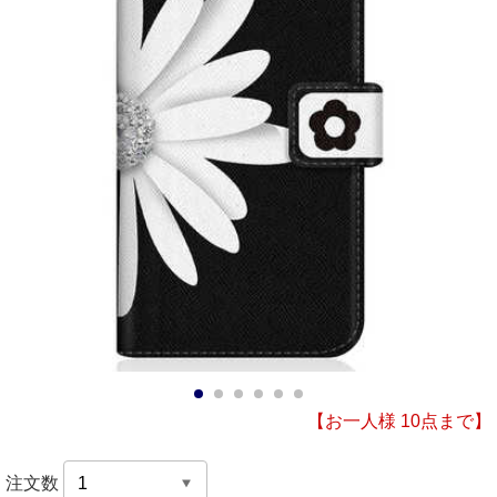
1
2
3
4
5
6
【お一人様 10点まで】
注文数