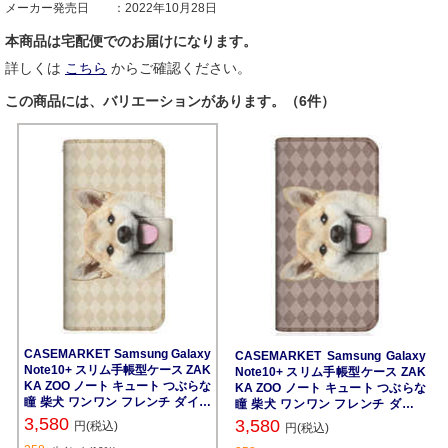
メーカー発売日
2022年10月28日
本商品は宅配便でのお届けになります。
詳しくは
こちら
からご確認ください。
この商品には、バリエーションがあります。（6件）
CASEMARKET Samsung Galaxy
CASEMARKET Samsung Galaxy
Note10+ スリム手帳型ケース ZAK
Note10+ スリム手帳型ケース ZAK
KA ZOO ノート キュート つぶらな
KA ZOO ノート キュート つぶらな
瞳 柴犬 ワンワン フレンチ ダイヤ
瞳 柴犬 ワンワン フレンチ ダイヤ
柄 ベージュ SC-01M-BCM2S2821
柄 ブラウン SC-01M-BCM2S2822-
3,580
3,580
円(税込)
円(税込)
-78
78