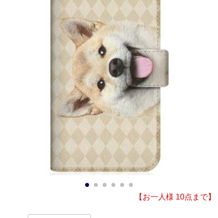
1
2
3
4
5
6
【お一人様 10点まで】