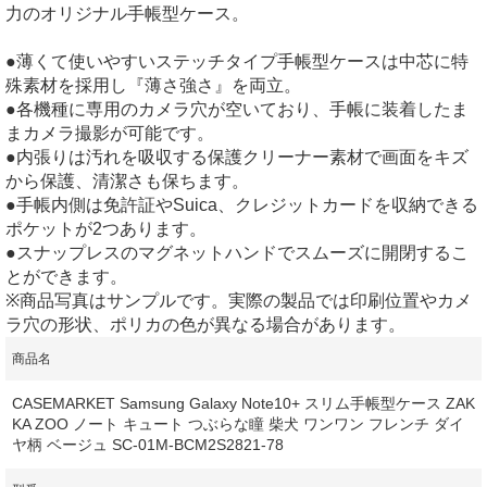
力のオリジナル手帳型ケース。
●薄くて使いやすいステッチタイプ手帳型ケースは中芯に特
殊素材を採用し『薄さ強さ』を両立。
●各機種に専用のカメラ穴が空いており、手帳に装着したま
まカメラ撮影が可能です。
●内張りは汚れを吸収する保護クリーナー素材で画面をキズ
から保護、清潔さも保ちます。
●手帳内側は免許証やSuica、クレジットカードを収納できる
ポケットが2つあります。
●スナップレスのマグネットハンドでスムーズに開閉するこ
とができます。
※商品写真はサンプルです。実際の製品では印刷位置やカメ
ラ穴の形状、ポリカの色が異なる場合があります。
商品名
CASEMARKET Samsung Galaxy Note10+ スリム手帳型ケース ZAK
KA ZOO ノート キュート つぶらな瞳 柴犬 ワンワン フレンチ ダイ
ヤ柄 ベージュ SC-01M-BCM2S2821-78