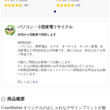
238
238
ポイント(10%)
ポイント(10%)
（
1件
）
（
1件
）
1
パソコン・小型家電リサイクル
自宅から宅配便で回収します
●回収品目
・パソコン、携帯電話、ビデオ、オーディオ、キッチン家電、生
活家電など400品目以上が対象です。箱に入れば、何点入れても同
一料金です。
※箱のご用意はお客様にてお願いします。
※こちらの商品は配送時にお手元品の回収はいたしません。
※本商品到着後に別途リネットジャパンへ回収品のお申込みをお願
いいたします。
詳しくは
こちら
商品概要
CaseMarket オリジナルのおしゃれなデザインプリントが魅