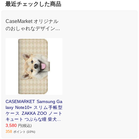
最近チェックした商品
CaseMarket オリジナル
のおしゃれなデザインプ
リントが魅力のオリジナ
ル手帳型ケース。
CASEMARKET Samsung Ga
laxy Note10+ スリム手帳型
ケース ZAKKA ZOO ノート
キュート つぶらな瞳 柴犬 ワ
ンワン フレンチ ダイヤ柄 ベ
3,580
円(税込)
ージュ SC-01M-BCM2S2821
358
ポイント (10%)
-78