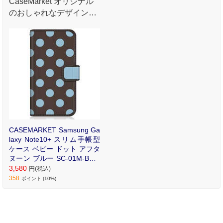
CaseMarket オリジナル
のおしゃれなデザインプ
リントが魅力のオリジナ
ル手帳型ケース。
CASEMARKET Samsung Ga
laxy Note10+ スリム手帳型
ケース ベビー ドット アフタ
ヌーン ブルー SC-01M-BCM
2S2016-78
3,580
円(税込)
358
ポイント (10%)