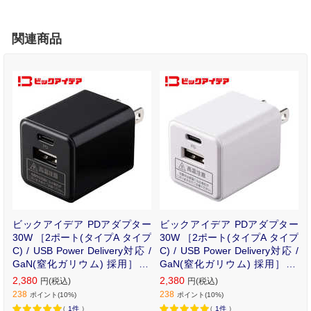
関連商品
ビックアイデア PDアダプター
ビックアイデア PDアダプター
30W ［2ポート(タイプA タイプ
30W ［2ポート(タイプA タイプ
C) / USB Power Delivery対応 /
C) / USB Power Delivery対応 /
GaN(窒化ガリウム) 採用］ ブ
GaN(窒化ガリウム) 採用］ ホ
ラック BIT-ACPD302AK
ワイト BIT-ACPD302AW
2,380
2,380
円(税込)
円(税込)
238
238
ポイント(10%)
ポイント(10%)
（
1件
）
（
1件
）