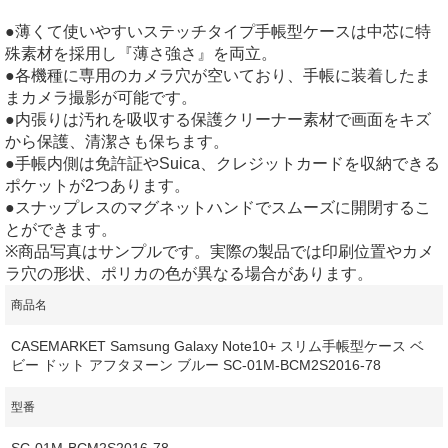
●薄くて使いやすいステッチタイプ手帳型ケースは中芯に特
殊素材を採用し『薄さ強さ』を両立。
●各機種に専用のカメラ穴が空いており、手帳に装着したま
まカメラ撮影が可能です。
●内張りは汚れを吸収する保護クリーナー素材で画面をキズ
から保護、清潔さも保ちます。
●手帳内側は免許証やSuica、クレジットカードを収納できる
ポケットが2つあります。
●スナップレスのマグネットハンドでスムーズに開閉するこ
とができます。
※商品写真はサンプルです。実際の製品では印刷位置やカメ
ラ穴の形状、ポリカの色が異なる場合があります。
商品名
CASEMARKET Samsung Galaxy Note10+ スリム手帳型ケース ベ
ビー ドット アフタヌーン ブルー SC-01M-BCM2S2016-78
型番
SC-01M-BCM2S2016-78