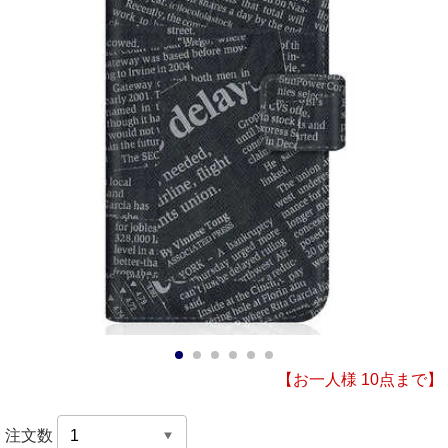
1
2
3
4
5
6
【お一人様 10点まで】
注文数