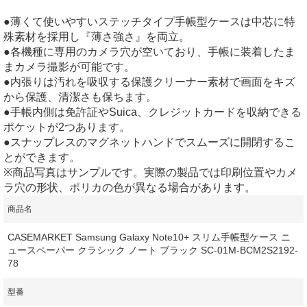
●薄くて使いやすいステッチタイプ手帳型ケースは中芯に特
殊素材を採用し『薄さ強さ』を両立。
●各機種に専用のカメラ穴が空いており、手帳に装着したま
まカメラ撮影が可能です。
●内張りは汚れを吸収する保護クリーナー素材で画面をキズ
から保護、清潔さも保ちます。
●手帳内側は免許証やSuica、クレジットカードを収納できる
ポケットが2つあります。
●スナップレスのマグネットハンドでスムーズに開閉するこ
とができます。
※商品写真はサンプルです。実際の製品では印刷位置やカメ
ラ穴の形状、ポリカの色が異なる場合があります。
商品名
CASEMARKET Samsung Galaxy Note10+ スリム手帳型ケース ニ
ュースペーパー クラシック ノート ブラック SC-01M-BCM2S2192-
78
型番