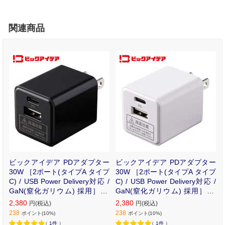
関連商品
ビックアイデア PDアダプター
ビックアイデア PDアダプター
30W ［2ポート(タイプA タイプ
30W ［2ポート(タイプA タイプ
C) / USB Power Delivery対応 /
C) / USB Power Delivery対応 /
GaN(窒化ガリウム) 採用］ ブ
GaN(窒化ガリウム) 採用］ ホ
ラック BIT-ACPD302AK
ワイト BIT-ACPD302AW
2,380
2,380
円(税込)
円(税込)
238
238
ポイント(10%)
ポイント(10%)
（
1件
）
（
1件
）