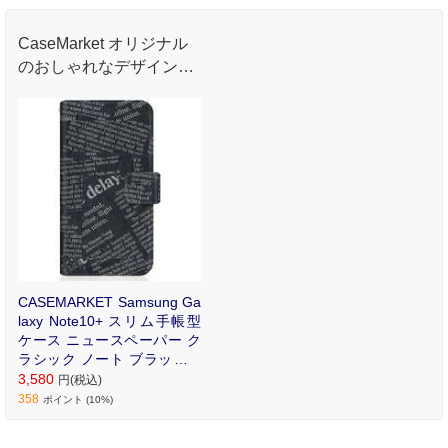
CaseMarket オリジナル
のおしゃれなデザインプ
リントが魅力のオリジナ
ル手帳型ケース。
CASEMARKET Samsung Ga
laxy Note10+ スリム手帳型
ケース ニュースペーパー ク
ラシック ノート ブラック S
C-01M-BCM2S2192-78
3,580
円(税込)
358
ポイント (10%)