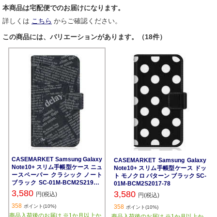
本商品は宅配便でのお届けになります。
詳しくは
こちら
からご確認ください。
この商品には、バリエーションがあります。（18件）
CASEMARKET Samsung Galaxy
CASEMARKET Samsung Galaxy
Note10+ スリム手帳型ケース ニュ
Note10+ スリム手帳型ケース ドッ
ースペーパー クラシック ノート
ト モノクロ パターン ブラック SC-
ブラック SC-01M-BCM2S2192-7
01M-BCM2S2017-78
8
3,580
3,580
円(税込)
円(税込)
358
ポイント(10%)
358
ポイント(10%)
商品入荷後のお届け ※1か月以上か
商品入荷後のお届け ※1か月以上か