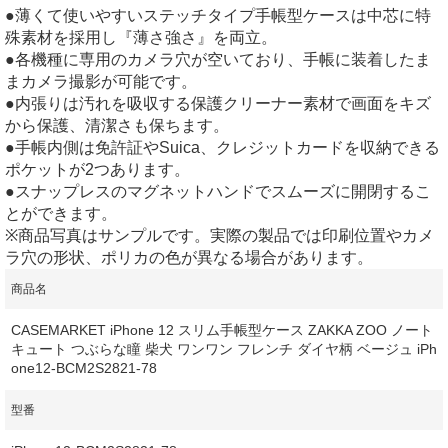
●薄くて使いやすいステッチタイプ手帳型ケースは中芯に特
殊素材を採用し『薄さ強さ』を両立。
●各機種に専用のカメラ穴が空いており、手帳に装着したま
まカメラ撮影が可能です。
●内張りは汚れを吸収する保護クリーナー素材で画面をキズ
から保護、清潔さも保ちます。
●手帳内側は免許証やSuica、クレジットカードを収納できる
ポケットが2つあります。
●スナップレスのマグネットハンドでスムーズに開閉するこ
とができます。
※商品写真はサンプルです。実際の製品では印刷位置やカメ
ラ穴の形状、ポリカの色が異なる場合があります。
商品名
CASEMARKET iPhone 12 スリム手帳型ケース ZAKKA ZOO ノート
キュート つぶらな瞳 柴犬 ワンワン フレンチ ダイヤ柄 ベージュ iPh
one12-BCM2S2821-78
型番