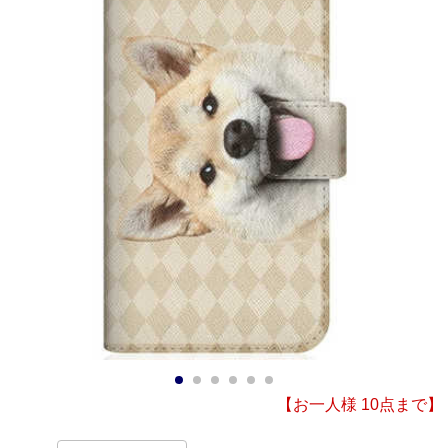
1
2
3
4
5
6
【お一人様 10点まで】