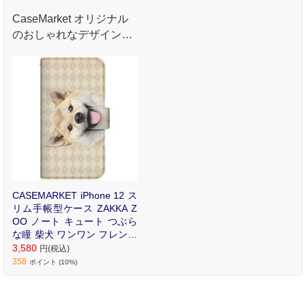
CaseMarket オリジナル
のおしゃれなデザインプ
リントが魅力のオリジナ
ル手帳型ケース。
CASEMARKET iPhone 12 ス
リム手帳型ケース ZAKKA Z
OO ノート キュート つぶら
な瞳 柴犬 ワンワン フレンチ
ダイヤ柄 ベージュ iPhone12
3,580
円(税込)
-BCM2S2821-78
358
ポイント (10%)