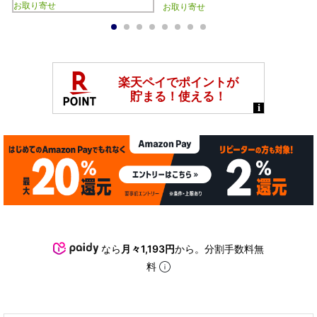
お取り寄せ
お取り寄せ
1
2
3
4
5
6
7
8
なら
月々1,193円
から。分割手数料無
料