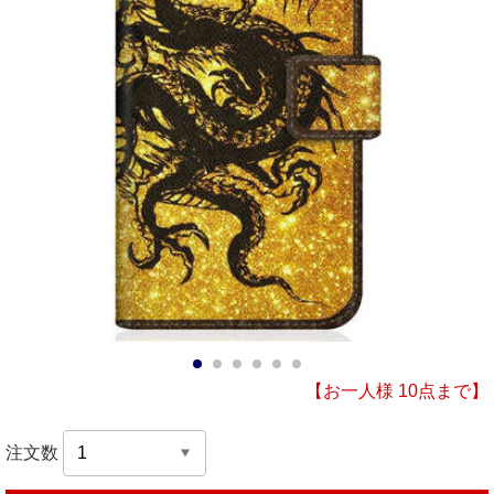
1
2
3
4
5
6
【お一人様 10点まで】
注文数