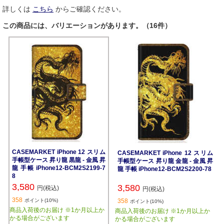
詳しくは
こちら
からご確認ください。
この商品には、バリエーションがあります。（16件）
CASEMARKET iPhone 12 スリム
CASEMARKET iPhone 12 スリム
手帳型ケース 昇り龍 黒龍 - 金風 昇
手帳型ケース 昇り龍 金龍 - 金風 昇
龍 手帳 iPhone12-BCM2S2199-7
龍 手帳 iPhone12-BCM2S2200-78
8
3,580
3,580
円(税込)
円(税込)
358
ポイント(10%)
358
ポイント(10%)
商品入荷後のお届け ※1か月以上か
商品入荷後のお届け ※1か月以上か
かる場合がございます
かる場合がございます