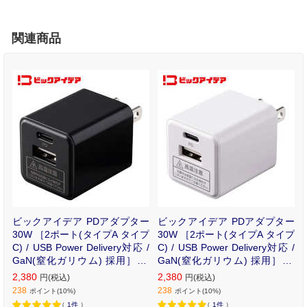
関連商品
ビックアイデア PDアダプター
ビックアイデア PDアダプター
30W ［2ポート(タイプA タイプ
30W ［2ポート(タイプA タイプ
C) / USB Power Delivery対応 /
C) / USB Power Delivery対応 /
GaN(窒化ガリウム) 採用］ ブ
GaN(窒化ガリウム) 採用］ ホ
ラック BIT-ACPD302AK
ワイト BIT-ACPD302AW
2,380
2,380
円(税込)
円(税込)
238
238
ポイント(10%)
ポイント(10%)
（
1件
）
（
1件
）