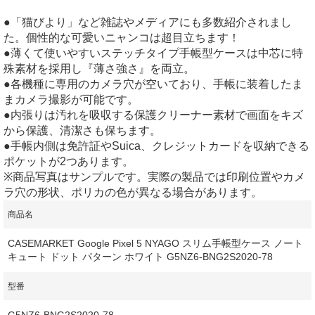
●「猫びより」など雑誌やメディアにも多数紹介されまし
た。個性的な可愛いニャンコは超目立ちます！
●薄くて使いやすいステッチタイプ手帳型ケースは中芯に特
殊素材を採用し『薄さ強さ』を両立。
●各機種に専用のカメラ穴が空いており、手帳に装着したま
まカメラ撮影が可能です。
●内張りは汚れを吸収する保護クリーナー素材で画面をキズ
から保護、清潔さも保ちます。
●手帳内側は免許証やSuica、クレジットカードを収納できる
ポケットが2つあります。
※商品写真はサンプルです。実際の製品では印刷位置やカメ
ラ穴の形状、ポリカの色が異なる場合があります。
商品名
CASEMARKET Google Pixel 5 NYAGO スリム手帳型ケース ノート
キュート ドット パターン ホワイト G5NZ6-BNG2S2020-78
型番
G5NZ6-BNG2S2020-78