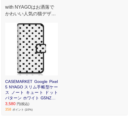
with NYAGOはお洒落で
かわいい人気の猫デザイ
ンブランド。かさばらな
いスリム手帳型ケース。
CASEMARKET Google Pixel
5 NYAGO スリム手帳型ケー
ス ノート キュート ドット
パターン ホワイト G5NZ6-B
NG2S2020-78
3,580
円(税込)
358
ポイント (10%)