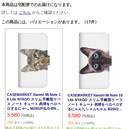
本商品は宅配便でのお届けになります。
詳しくは
こちら
からご確認ください。
この商品には、バリエーションがあります。（17件）
CASEMARKET Xiaomi Mi Note 1
CASEMARKET Xiaomi Mi Note 10
0 Lite NYAGO スリム手帳型ケー
Lite NYAGO スリム手帳型ケース
ス ノート キュート 肉球をペロペ
ノート キュート 肉球をペロペロす
ロするにゃ~｡ M2002F4LG-BNG2
るにゃん?｡シャムちゃん M2002F4
S2095-78
LG-BNG2S2245-78
3,580
3,580
円(税込)
円(税込)
358
ポイント(10%)
358
ポイント(10%)
商品入荷後のお届け ※1か月以上か
商品入荷後のお届け ※1か月以上か