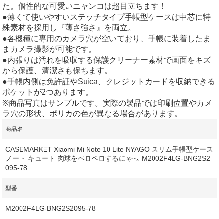
た。個性的な可愛いニャンコは超目立ちます！
●薄くて使いやすいステッチタイプ手帳型ケースは中芯に特
殊素材を採用し『薄さ強さ』を両立。
●各機種に専用のカメラ穴が空いており、手帳に装着したま
まカメラ撮影が可能です。
●内張りは汚れを吸収する保護クリーナー素材で画面をキズ
から保護、清潔さも保ちます。
●手帳内側は免許証やSuica、クレジットカードを収納できる
ポケットが2つあります。
※商品写真はサンプルです。実際の製品では印刷位置やカメ
ラ穴の形状、ポリカの色が異なる場合があります。
商品名
CASEMARKET Xiaomi Mi Note 10 Lite NYAGO スリム手帳型ケース
ノート キュート 肉球をペロペロするにゃ~｡ M2002F4LG-BNG2S2
095-78
型番
M2002F4LG-BNG2S2095-78