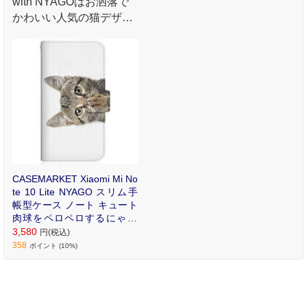
with NYAGOはお洒落で
かわいい人気の猫デザイ
ンブランド。かさばらな
いスリム手帳型ケース。
CASEMARKET Xiaomi Mi No
te 10 Lite NYAGO スリム手
帳型ケース ノート キュート
肉球をペロペロするにゃ~｡
M2002F4LG-BNG2S2095-7
3,580
円(税込)
8
358
ポイント (10%)