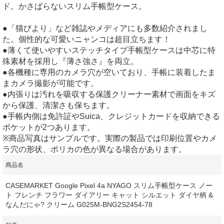
ド。かさばらないスリム手帳型ケース。
●「猫びより」など雑誌やメディアにも多数紹介されまし
た。個性的な可愛いニャンコは超目立ちます！
●薄くて使いやすいステッチタイプ手帳型ケースは中芯に特
殊素材を採用し『薄さ強さ』を両立。
●各機種に専用のカメラ穴が空いており、手帳に装着したま
まカメラ撮影が可能です。
●内張りは汚れを吸収する保護クリーナー素材で画面をキズ
から保護、清潔さも保ちます。
●手帳内側は免許証やSuica、クレジットカードを収納できる
ポケットが2つあります。
※商品写真はサンプルです。実際の製品では印刷位置やカメ
ラ穴の形状、ポリカの色が異なる場合があります。
商品名
CASEMARKET Google Pixel 4a NYAGO スリム手帳型ケース ノー
ト フレンチ フラワー ダイアリー キャット シルエット ダイヤ柄 &
なんだにゃ? クリーム G025M-BNG2S2454-78