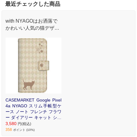
最近チェックした商品
with NYAGOはお洒落で
かわいい人気の猫デザイ
ンブランド。かさばらな
いスリム手帳型ケース。
CASEMARKET Google Pixel
4a NYAGO スリム手帳型ケ
ース ノート フレンチ フラワ
ー ダイアリー キャット シル
エット ダイヤ柄 & なんだに
3,580
円(税込)
ゃ? クリーム G025M-BNG2
358
ポイント (10%)
S2454-78