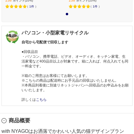
238
238
ポイント(10%)
ポイント(10%)
（
1件
）
（
1件
）
1
パソコン・小型家電リサイクル
自宅から宅配便で回収します
●回収品目
・パソコン、携帯電話、ビデオ、オーディオ、キッチン家電、生
活家電など400品目以上が対象です。箱に入れば、何点入れても同
一料金です。
※箱のご用意はお客様にてお願いします。
※こちらの商品は配送時にお手元品の回収はいたしません。
※本商品到着後に別途リネットジャパンへ回収品のお申込みをお願
いいたします。
詳しくは
こちら
商品概要
with NYAGOはお洒落でかわいい人気の猫デザインブラン