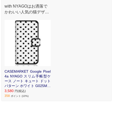
with NYAGOはお洒落で
かわいい人気の猫デザイ
ンブランド。かさばらな
いスリム手帳型ケース。
CASEMARKET Google Pixel
4a NYAGO スリム手帳型ケ
ース ノート キュート ドット
パターン ホワイト G025M-B
NG2S2020-78
3,580
円(税込)
358
ポイント (10%)