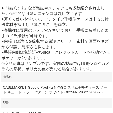
●「猫びより」など雑誌やメディアにも多数紹介されまし
た。個性的な可愛いニャンコは超目立ちます！
●薄くて使いやすいステッチタイプ手帳型ケースは中芯に特
殊素材を採用し『薄さ強さ』を両立。
●各機種に専用のカメラ穴が空いており、手帳に装着したま
まカメラ撮影が可能です。
●内張りは汚れを吸収する保護クリーナー素材で画面をキズ
から保護、清潔さも保ちます。
●手帳内側は免許証やSuica、クレジットカードを収納できる
ポケットが2つあります。
※商品写真はサンプルです。実際の製品では印刷位置やカメ
ラ穴の形状、ポリカの色が異なる場合があります。
商品名
CASEMARKET Google Pixel 4a NYAGO スリム手帳型ケース ノー
ト キュート ドット パターン ホワイト G025M-BNG2S2020-78
型番
G025M-BNG2S2020-78