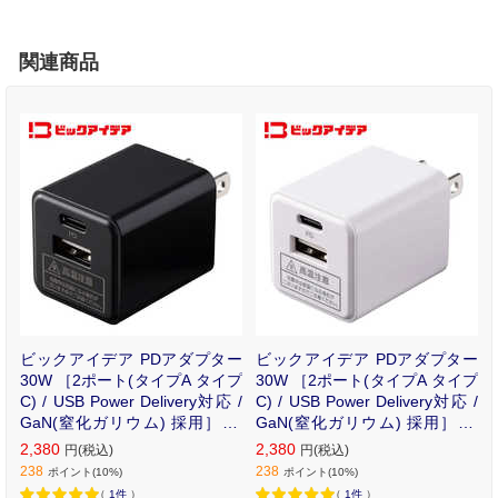
関連商品
ビックアイデア PDアダプター
ビックアイデア PDアダプター
30W ［2ポート(タイプA タイプ
30W ［2ポート(タイプA タイプ
C) / USB Power Delivery対応 /
C) / USB Power Delivery対応 /
GaN(窒化ガリウム) 採用］ ブ
GaN(窒化ガリウム) 採用］ ホ
ラック BIT-ACPD302AK
ワイト BIT-ACPD302AW
2,380
2,380
円(税込)
円(税込)
238
238
ポイント(10%)
ポイント(10%)
（
1件
）
（
1件
）