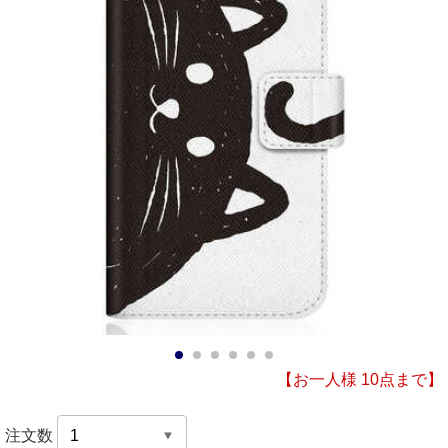
1
2
3
4
5
6
【お一人様 10点まで】
注文数