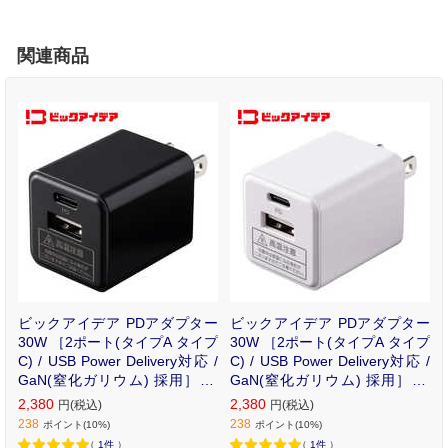
関連商品
ビックアイデア PDアダプター
ビックアイデア PDアダプター
30W ［2ポート(タイプA タイプ
30W ［2ポート(タイプA タイプ
C) / USB Power Delivery対応 /
C) / USB Power Delivery対応 /
GaN(窒化ガリウム) 採用］ ブ
GaN(窒化ガリウム) 採用］ ホ
ラック BIT-ACPD302AK
ワイト BIT-ACPD302AW
2,380
2,380
円(税込)
円(税込)
238
238
ポイント(10%)
ポイント(10%)
（
1件
）
（
1件
）