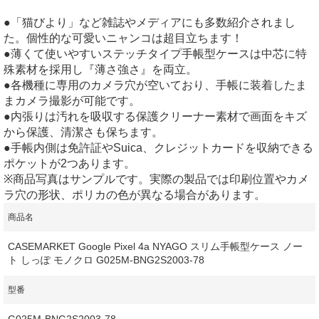
●「猫びより」など雑誌やメディアにも多数紹介されまし
た。個性的な可愛いニャンコは超目立ちます！
●薄くて使いやすいステッチタイプ手帳型ケースは中芯に特
殊素材を採用し『薄さ強さ』を両立。
●各機種に専用のカメラ穴が空いており、手帳に装着したま
まカメラ撮影が可能です。
●内張りは汚れを吸収する保護クリーナー素材で画面をキズ
から保護、清潔さも保ちます。
●手帳内側は免許証やSuica、クレジットカードを収納できる
ポケットが2つあります。
※商品写真はサンプルです。実際の製品では印刷位置やカメ
ラ穴の形状、ポリカの色が異なる場合があります。
商品名
CASEMARKET Google Pixel 4a NYAGO スリム手帳型ケース ノー
ト しっぽ モノクロ G025M-BNG2S2003-78
型番
G025M-BNG2S2003-78