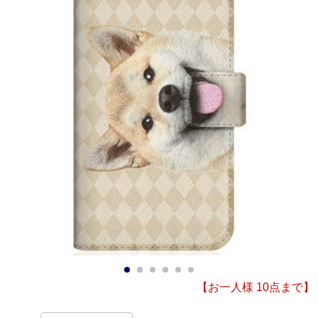
1
2
3
4
5
6
【お一人様 10点まで】