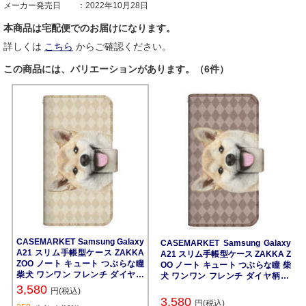
メーカー発売日
2022年10月28日
本商品は宅配便でのお届けになります。
詳しくは
こちら
からご確認ください。
この商品には、バリエーションがあります。（6件）
CASEMARKET Samsung Galaxy
CASEMARKET Samsung Galaxy
A21 スリム手帳型ケース ZAKKA
A21 スリム手帳型ケース ZAKKA Z
ZOO ノート キュート つぶらな瞳
OO ノート キュート つぶらな瞳 柴
柴犬 ワンワン フレンチ ダイヤ柄
犬 ワンワン フレンチ ダイヤ柄 ブ
ベージュ SC-42A-BCM2S2821-7
ラウン SC-42A-BCM2S2822-78
3,580
円(税込)
8
3,580
円(税込)