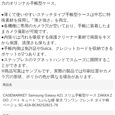
力のオリジナル手帳型ケース。
●薄くて使いやすいステッチタイプ手帳型ケースは中芯に特
殊素材を採用し『薄さ強さ』を両立。
●各機種に専用のカメラ穴が空いており、手帳に装着したま
まカメラ撮影が可能です。
●内張りは汚れを吸収する保護クリーナー素材で画面をキズ
から保護、清潔さも保ちます。
●手帳内側は免許証やSuica、クレジットカードを収納できる
ポケットが2つあります。
●スナップレスのマグネットハンドでスムーズに開閉するこ
とができます。
※商品写真はサンプルです。実際の製品では印刷位置やカメ
ラ穴の形状、ポリカの色が異なる場合があります。
商品名
CASEMARKET Samsung Galaxy A21 スリム手帳型ケース ZAKKA Z
OO ノート キュート つぶらな瞳 柴犬 ワンワン フレンチ ダイヤ柄
ベージュ SC-42A-BCM2S2821-78