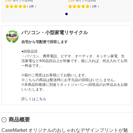
238
238
ポイント(10%)
ポイント(10%)
（
1件
）
（
1件
）
1
パソコン・小型家電リサイクル
自宅から宅配便で回収します
●回収品目
・パソコン、携帯電話、ビデオ、オーディオ、キッチン家電、生
活家電など400品目以上が対象です。箱に入れば、何点入れても同
一料金です。
※箱のご用意はお客様にてお願いします。
※こちらの商品は配送時にお手元品の回収はいたしません。
※本商品到着後に別途リネットジャパンへ回収品のお申込みをお願
いいたします。
詳しくは
こちら
商品概要
CaseMarket オリジナルのおしゃれなデザインプリントが魅