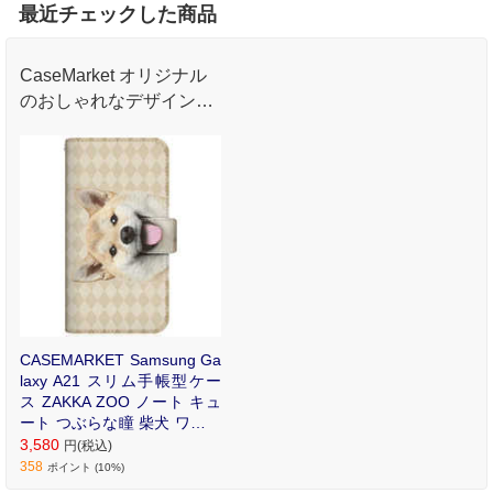
最近チェックした商品
CaseMarket オリジナル
のおしゃれなデザインプ
リントが魅力のオリジナ
ル手帳型ケース。
CASEMARKET Samsung Ga
laxy A21 スリム手帳型ケー
ス ZAKKA ZOO ノート キュ
ート つぶらな瞳 柴犬 ワンワ
ン フレンチ ダイヤ柄 ベージ
3,580
円(税込)
ュ SC-42A-BCM2S2821-78
358
ポイント (10%)