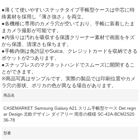
●薄くて使いやすいステッチタイプ手帳型ケースは中芯に特
殊素材を採用し『薄さ強さ』を両立。
●各機種に専用のカメラ穴が空いており、手帳に装着したま
まカメラ撮影が可能です。
●内張りは汚れを吸収する保護クリーナー素材で画面をキズ
から保護、清潔さも保ちます。
●手帳内側は免許証やSuica、クレジットカードを収納できる
ポケットが2つあります。
●スナップレスのマグネットハンドでスムーズに開閉するこ
とができます。
※商品写真はサンプルです。実際の製品では印刷位置やカメ
ラ穴の形状、ポリカの色が異なる場合があります。
商品名
CASEMARKET Samsung Galaxy A21 スリム手帳型ケース Det regn
ar Design 北欧デザイン ダイアリー 雨音の模様 SC-42A-BCM2S20
36-78
型番