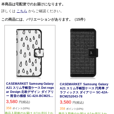
本商品は宅配便でのお届けになります。
詳しくは
こちら
からご確認ください。
この商品には、バリエーションがあります。（15件）
CASEMARKET Samsung Galaxy
CASEMARKET Samsung Galaxy
A21 スリム手帳型ケース Det regn
A21 スリム手帳型ケース 円周率 グ
ar Design 北欧デザイン ダイアリ
ラフィックス ダイアリー SC-42A-
ー 雨音の模様 SC-42A-BCM2S20
BCM2S2043-78
36-78
3,580
3,580
円(税込)
円(税込)
358
ポイント(10%)
358
ポイント(10%)
商品入荷後のお届け ※1か月以上か
商品入荷後のお届け ※1か月以上か