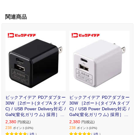
関連商品
ビックアイデア PDアダプター
ビックアイデア PDアダプター
30W ［2ポート(タイプA タイプ
30W ［2ポート(タイプA タイプ
C) / USB Power Delivery対応 /
C) / USB Power Delivery対応 /
GaN(窒化ガリウム) 採用］ ブ
GaN(窒化ガリウム) 採用］ ホ
ラック BIT-ACPD302AK
ワイト BIT-ACPD302AW
2,380
2,380
円(税込)
円(税込)
238
238
ポイント(10%)
ポイント(10%)
（
1件
）
（
1件
）