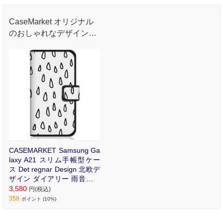
CaseMarket オリジナル
のおしゃれなデザインプ
リントが魅力のオリジナ
ル手帳型ケース。
CASEMARKET Samsung Ga
laxy A21 スリム手帳型ケー
ス Det regnar Design 北欧デ
ザイン ダイアリー 雨音の模
様 SC-42A-BCM2S2036-78
3,580
円(税込)
358
ポイント (10%)