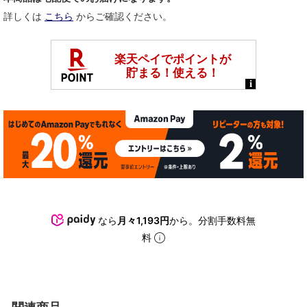
詳しくは
こちら
からご確認ください。
なら
月々1,193円
から。分割手数料無
料