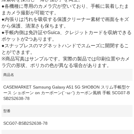
●各機種に専用のカメラ穴が空いており、手帳に装着したま
まカメラ撮影が可能です。
●内張りは汚れを吸収する保護クリーナー素材で画面をキズ
から保護、清潔さも保ちます。
●手帳内側は免許証やSuica、クレジットカードを収納できる
ポケットが2つあります。
●スナップレスのマグネットハンドでスムーズに開閉するこ
とができます。
※商品写真はサンプルです。実際の製品では印刷位置やカメ
ラ穴の形状、ポリカの色が異なる場合があります。
商品名
CASEMARKET Samsung Galaxy A51 5G SHOBON スリム手帳型ケ
ース ショボーン on カーボーン(´･ω･') カーボン風柄 手帳 SCG07-B
SB2S2638-78
型番
SCG07-BSB2S2638-78