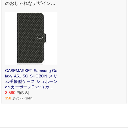
のおしゃれなデザインプ
リントが魅力のオリジナ
ル手帳型ケース。
CASEMARKET Samsung Ga
laxy A51 5G SHOBON スリ
ム手帳型ケース ショボーン
on カーボーン(´･ω･') カーボ
ン風柄 手帳 SCG07-BSB2S2
3,580
円(税込)
638-78
358
ポイント (10%)