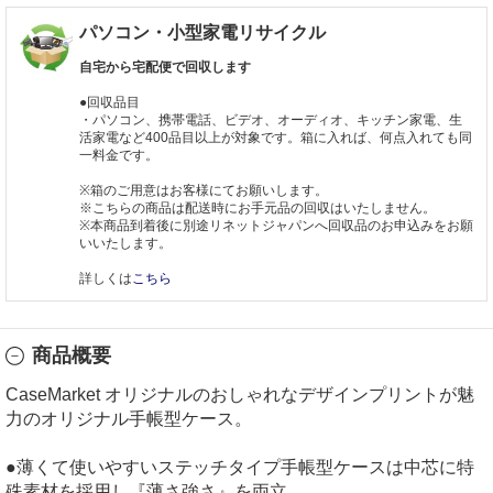
パソコン・小型家電リサイクル
自宅から宅配便で回収します
●回収品目
・パソコン、携帯電話、ビデオ、オーディオ、キッチン家電、生
活家電など400品目以上が対象です。箱に入れば、何点入れても同
一料金です。
※箱のご用意はお客様にてお願いします。
※こちらの商品は配送時にお手元品の回収はいたしません。
※本商品到着後に別途リネットジャパンへ回収品のお申込みをお願
いいたします。
詳しくは
こちら
商品概要
CaseMarket オリジナルのおしゃれなデザインプリントが魅
力のオリジナル手帳型ケース。
●薄くて使いやすいステッチタイプ手帳型ケースは中芯に特
殊素材を採用し『薄さ強さ』を両立。