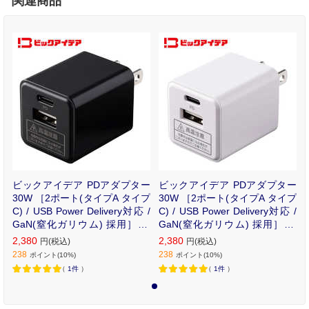
関連商品
ビックアイデア PDアダプター
ビックアイデア PDアダプター
30W ［2ポート(タイプA タイプ
30W ［2ポート(タイプA タイプ
C) / USB Power Delivery対応 /
C) / USB Power Delivery対応 /
GaN(窒化ガリウム) 採用］ ブ
GaN(窒化ガリウム) 採用］ ホ
ラック BIT-ACPD302AK
ワイト BIT-ACPD302AW
2,380
2,380
円(税込)
円(税込)
238
238
ポイント(10%)
ポイント(10%)
（
1件
）
（
1件
）
1