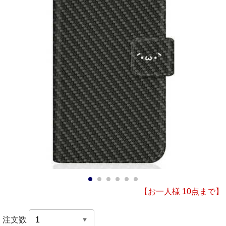
1
2
3
4
5
6
【お一人様 10点まで】
注文数