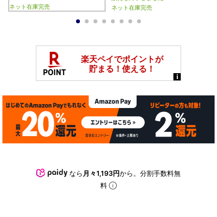
ネット在庫完売
ネット在庫完売
1
2
3
4
5
6
7
8
なら
月々1,193円
から。分割手数料無
料