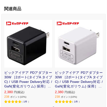
関連商品
ビックアイデア PDアダプター
ビックアイデア PDアダプター
30W ［2ポート(タイプA タイプ
30W ［2ポート(タイプA タイプ
C) / USB Power Delivery対応 /
C) / USB Power Delivery対応 /
GaN(窒化ガリウム) 採用］ ブ
GaN(窒化ガリウム) 採用］ ホ
ラック BIT-ACPD302AK
ワイト BIT-ACPD302AW
2,380
2,380
円(税込)
円(税込)
238
238
ポイント(10%)
ポイント(10%)
（
1件
）
（
1件
）