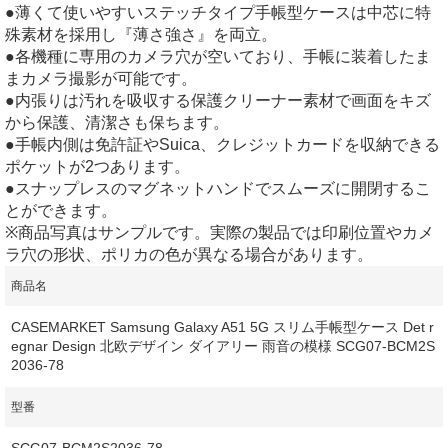
●薄くて使いやすいステッチタイプ手帳型ケースは中芯に特
殊素材を採用し『薄さ強さ』を両立。
●各機種に専用のカメラ穴が空いており、手帳に装着したま
まカメラ撮影が可能です。
●内張りは汚れを吸収する保護クリーナー素材で画面をキズ
から保護、清潔さも保ちます。
●手帳内側は免許証やSuica、クレジットカードを収納できる
ポケットが2つあります。
●スナップレスのマグネットハンドでスムーズに開閉するこ
とができます。
※商品写真はサンプルです。実際の製品では印刷位置やカメ
ラ穴の形状、ポリカの色が異なる場合があります。
商品名
CASEMARKET Samsung Galaxy A51 5G スリム手帳型ケース Det r
egnar Design 北欧デザイン ダイアリー 雨音の模様 SCG07-BCM2S
2036-78
型番
SCG07-BCM2S2036-78