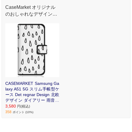
CaseMarket オリジナル
のおしゃれなデザインプ
リントが魅力のオリジナ
ル手帳型ケース。
CASEMARKET Samsung Ga
laxy A51 5G スリム手帳型ケ
ース Det regnar Design 北欧
デザイン ダイアリー 雨音の
模様 SCG07-BCM2S2036-7
3,580
円(税込)
8
358
ポイント (10%)