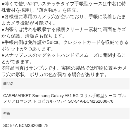
●薄くて使いやすいステッチタイプ手帳型ケースは中芯に特
殊素材を採用し『薄さ強さ』を両立。
●各機種に専用のカメラ穴が空いており、手帳に装着したま
まカメラ撮影が可能です。
●内張りは汚れを吸収する保護クリーナー素材で画面をキズ
から保護、清潔さも保ちます。
●手帳内側は免許証やSuica、クレジットカードを収納できる
ポケットが2つあります。
●スナップレスのマグネットハンドでスムーズに開閉するこ
とができます。
※商品写真はサンプルです。実際の製品では印刷位置やカメ
ラ穴の形状、ポリカの色が異なる場合があります。
商品名
CASEMARKET Samsung Galaxy A51 5G スリム手帳型ケース プル
メリアロマンス トロピカル ハワイ SC-54A-BCM2S2088-78
型番
SC-54A-BCM2S2088-78