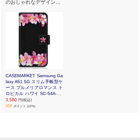
のおしゃれなデザインプ
リントが魅力のオリジナ
ル手帳型ケース。
CASEMARKET Samsung Ga
laxy A51 5G スリム手帳型ケ
ース プルメリアロマンス ト
ロピカル ハワイ SC-54A-BC
M2S2088-78
3,580
円(税込)
358
ポイント (10%)