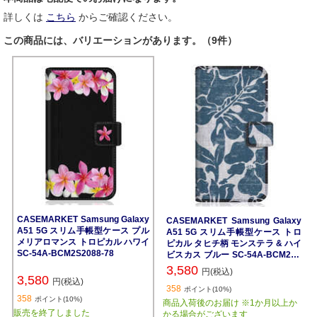
詳しくは
こちら
からご確認ください。
この商品には、バリエーションがあります。（9件）
CASEMARKET Samsung Galaxy
CASEMARKET Samsung Galaxy
A51 5G スリム手帳型ケース プル
A51 5G スリム手帳型ケース トロ
メリアロマンス トロピカル ハワイ
ピカル タヒチ柄 モンステラ & ハイ
SC-54A-BCM2S2088-78
ビスカス ブルー SC-54A-BCM2S2
133-78
3,580
円(税込)
3,580
円(税込)
358
ポイント(10%)
358
ポイント(10%)
商品入荷後のお届け ※1か月以上か
販売を終了しました
かる場合がございます