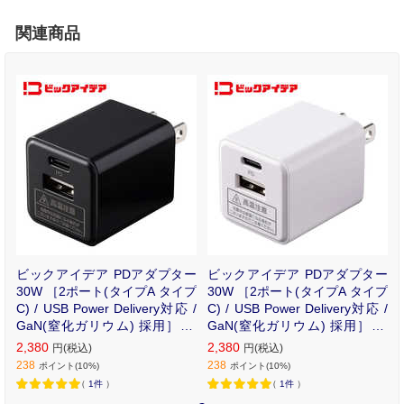
関連商品
ビックアイデア PDアダプター
ビックアイデア PDアダプター
30W ［2ポート(タイプA タイプ
30W ［2ポート(タイプA タイプ
C) / USB Power Delivery対応 /
C) / USB Power Delivery対応 /
GaN(窒化ガリウム) 採用］ ブ
GaN(窒化ガリウム) 採用］ ホ
ラック BIT-ACPD302AK
ワイト BIT-ACPD302AW
2,380
2,380
円(税込)
円(税込)
238
238
ポイント(10%)
ポイント(10%)
（
1件
）
（
1件
）