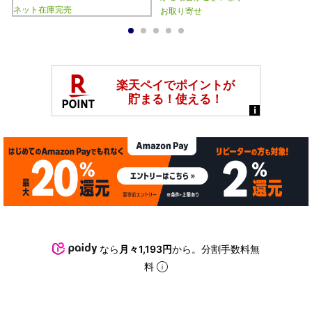
ネット在庫完売
お取り寄せ
1
2
3
4
5
なら
月々1,193円
から。分割手数料無
料