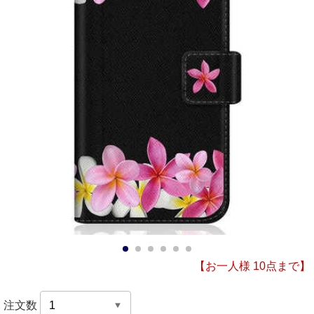
1
2
3
4
5
6
【お一人様 10点まで】
注文数