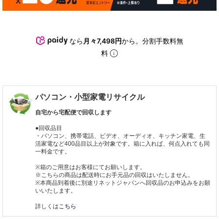
なら
月々7,498円
から。分割手数料無
料
パソコン・小型家電リサイクル
自宅から宅配便で回収します
●回収品目
・パソコン、携帯電話、ビデオ、オーディオ、キッチン家電、生
活家電など400品目以上が対象です。箱に入れば、何点入れても同
一料金です。
※箱のご用意はお客様にてお願いします。
※こちらの商品は配送時にお手元品の回収はいたしません。
※本商品到着後に別途リネットジャパンへ回収品のお申込みをお願
いいたします。
詳しくは
こちら