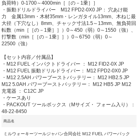
負荷時）0-1700～4000min［［の－1乗］］
・振動ドリルドライバー M12 FPD2-0X0 JP： 穴あけ能
力 金属13mm・木材35mm・レンガタイル13mm、木ねじ最
大径（下穴なし）8mm、チャック寸法1.5～13mm、無負荷回
転数（min［［の－1乗］］）0～450（弱）0～1550（強）、
打撃数（min［［の－1乗］］）0～6750（弱）0～
22500（強）
【セット内容／付属品】
・M12 FUEL インパクトドライバー ： M12 FID2-0X JP
・M12 FUEL 振動ドリルドライバー： M12 FPD2-0X0 JP
・M12 2.5AH パワーブーストバッテリー： M12 HB2.5 JP
M12 5.0AH パワーブーストバッテリー： M12 HB5 JP M12
充電器 ： C12C JP
・ケースあり
・PACKOUT ツールボックス（Mサイズ・ フォーム入り）：
48-22-8450
商品名
ミルウォーキーツールジャパン合同会社 M12 FUEL パワーパック