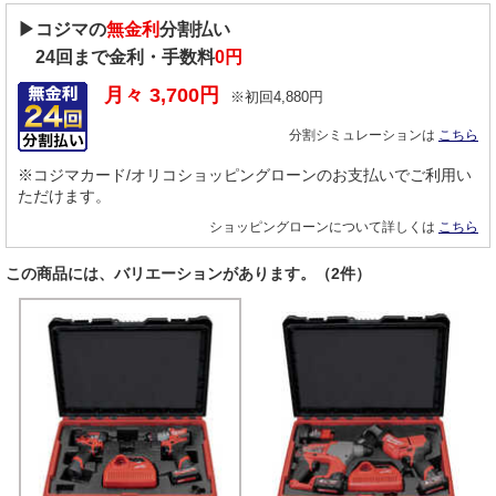
▶コジマの
無金利
分割払い
24
回まで金利・手数料
0円
月々
3,700
円
※初回
4,880
円
分割シミュレーションは
こちら
※コジマカード/オリコショッピングローンのお支払いでご利用い
ただけます。
ショッピングローンについて詳しくは
こちら
この商品には、バリエーションがあります。（2件）