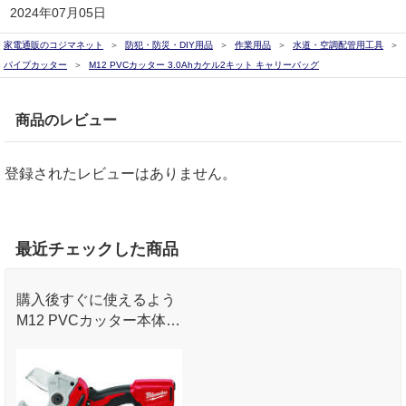
2024年07月05日
家電通販のコジマネット
防犯・防災・DIY用品
作業用品
水道・空調配管用工具
パイプカッター
M12 PVCカッター 3.0Ahカケル2キット キャリーバッグ
商品のレビュー
登録されたレビューはありません。
最近チェックした商品
購入後すぐに使えるよう
M12 PVCカッター本体に
充電器、バッテリー、キ
ャリーバック付きのトラ
スコ限定オリジナルセッ
トとなっております。