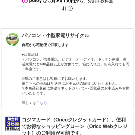
なら
月々4,130円
から。分割手数料無
料
パソコン・小型家電リサイクル
自宅から宅配便で回収します
●回収品目
・パソコン、携帯電話、ビデオ、オーディオ、キッチン家電、生
活家電など400品目以上が対象です。箱に入れば、何点入れても同
一料金です。
※箱のご用意はお客様にてお願いします。
※こちらの商品は配送時にお手元品の回収はいたしません。
※本商品到着後に別途リネットジャパンへ回収品のお申込みをお願
いいたします。
詳しくは
こちら
コジマカード（Oricoクレジットカード）、便利
でお得なショッピングローン（Orico Webクレジ
ット）のご利用が可能です。