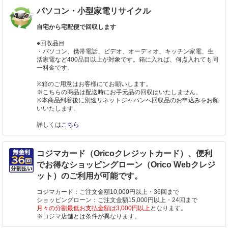
パソコン・小型家電リサイクル
自宅から宅配便で回収します
●回収品目
・パソコン、携帯電話、ビデオ、オーディオ、キッチン家電、生
活家電など400品目以上が対象です。箱に入れば、何点入れても同
一料金です。
※箱のご用意はお客様にてお願いします。
※こちらの商品は配送時にお手元品の回収はいたしません。
※本商品到着後に別途リネットジャパンへ回収品のお申込みをお願
いいたします。
詳しくは
こちら
コジマカード（Oricoクレジットカード）、便利
でお得なショッピングローン（Orico Webクレジ
ット）のご利用が可能です。
コジマカード：ご注文金額10,000円以上・36回まで
ショッピングローン：ご注文金額15,000円以上・24回まで
月々の分割最低お支払金額は3,000円以上
となります。
※コジマ店舗とは条件が異なります。