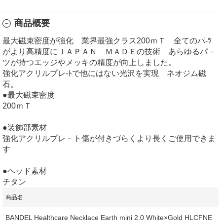
商品概要
最大磁束密度が強化 業界最強クラス200ｍＴ 全てのパ-ﾂ
がより高精度にＪＡＰＡＮ ＭＡＤＥの技術 あらゆるパ－
ツが持つエッジやメッキの精度が向上しました。
強化アクリルプレ-ﾄで他にはない光沢を実現 ネオジム磁
石。
●最大磁束密度
200ｍＴ
●装飾部素材
強化アクリルプレ－ト傷が付きづらくより長くご使用できま
す
●ヘッド素材
チタン
商品名
BANDEL Healthcare Necklace Earth mini 2.0 White×Gold HLCFNE