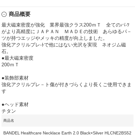
商品概要
最大磁束密度が強化 業界最強クラス200ｍＴ 全てのパ-ﾂ
がより高精度にＪＡＰＡＮ ＭＡＤＥの技術 あらゆるパ－
ツが持つエッジやメッキの精度が向上しました。
強化アクリルプレ-ﾄで他にはない光沢を実現 ネオジム磁
石。
●最大磁束密度
200ｍＴ
●装飾部素材
強化アクリルプレ－ト傷が付きづらくより長くご使用できま
す
●ヘッド素材
チタン
商品名
BANDEL Healthcare Necklace Earth 2.0 Black×Silver HLCNE2BS52