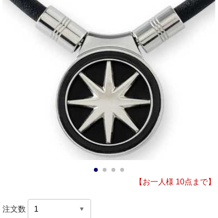
1
2
3
4
【お一人様 10点まで】
注文数