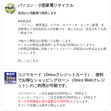
パソコン・小型家電リサイクル
自宅から宅配便で回収します
●回収品目
・パソコン、携帯電話、ビデオ、オーディオ、キッチン家電、生
活家電など400品目以上が対象です。箱に入れば、何点入れても同
一料金です。
※箱のご用意はお客様にてお願いします。
※こちらの商品は配送時にお手元品の回収はいたしません。
※本商品到着後に別途リネットジャパンへ回収品のお申込みをお願
いいたします。
詳しくは
こちら
コジマカード（Oricoクレジットカード）、便利
でお得なショッピングローン（Orico Webクレジ
ット）のご利用が可能です。
コジマカード：ご注文金額10,000円以上・36回まで
ショッピングローン：ご注文金額15,000円以上・24回まで
月々の分割最低お支払金額は3,000円以上
となります。
※コジマ店舗とは条件が異なります。