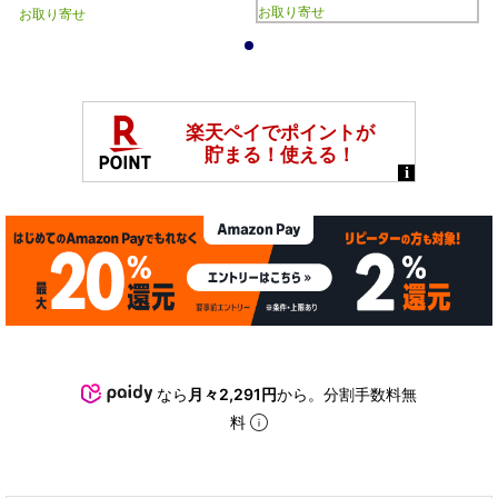
お取り寄せ
お取り寄せ
1
なら
月々2,291円
から。分割手数料無
料