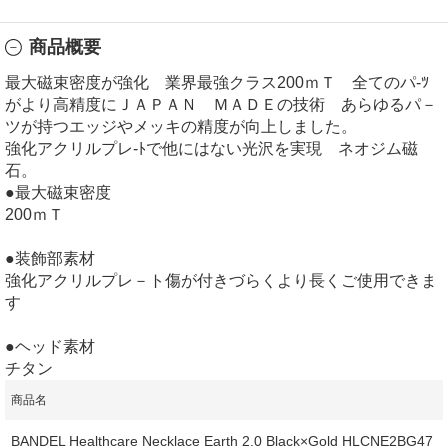
商品概要
最大磁束密度が強化 業界最強クラス200ｍＴ 全てのパ-ﾂ
がより高精度にＪＡＰＡＮ ＭＡＤＥの技術 あらゆるパ－
ツが持つエッジやメッキの精度が向上しました。
強化アクリルプレ-ﾄで他にはない光沢を実現 ネオジム磁
石。
●最大磁束密度
200ｍＴ
●装飾部素材
強化アクリルプレ－ト傷が付きづらくより長くご使用できま
す
●ヘッド素材
チタン
商品名
BANDEL Healthcare Necklace Earth 2.0 Black×Gold HLCNE2BG47