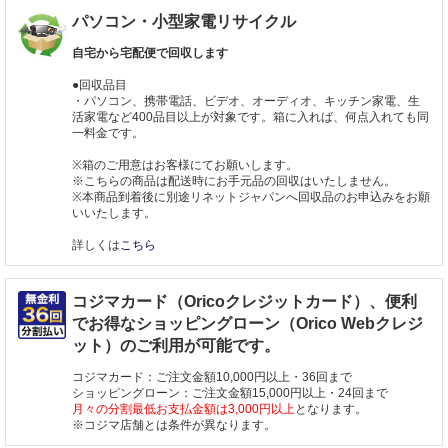
パソコン・小型家電リサイクル
自宅から宅配便で回収します
●回収品目
・パソコン、携帯電話、ビデオ、オーディオ、キッチン家電、生
活家電など400品目以上が対象です。箱に入れば、何点入れても同
一料金です。
※箱のご用意はお客様にてお願いします。
※こちらの商品は配送時にお手元品の回収はいたしません。
※本商品到着後に別途リネットジャパンへ回収品のお申込みをお願
いいたします。
詳しくは
こちら
コジマカード（Oricoクレジットカード）、便利
でお得なショッピングローン（Orico Webクレジ
ット）のご利用が可能です。
コジマカード：ご注文金額10,000円以上・36回まで
ショッピングローン：ご注文金額15,000円以上・24回まで
月々の分割最低お支払金額は3,000円以上
となります。
※コジマ店舗とは条件が異なります。