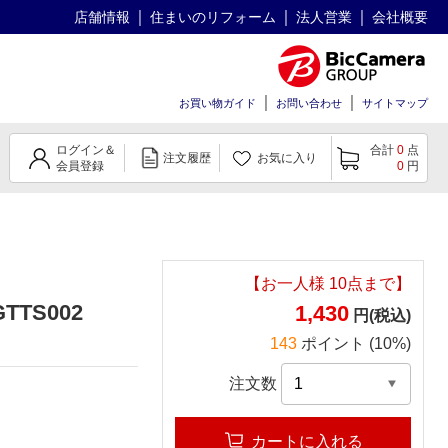
店舗情報
住まいのリフォーム
法人営業
会社概要
お買い物ガイド
お問い合わせ
サイトマップ
ログイン＆
合計
0
点
注文履歴
お気に入り
会員登録
0
円
【お一人様
10
点まで】
GTTS002
1,430
円(税込)
143
ポイント (10%)
注文数
カートに入れる