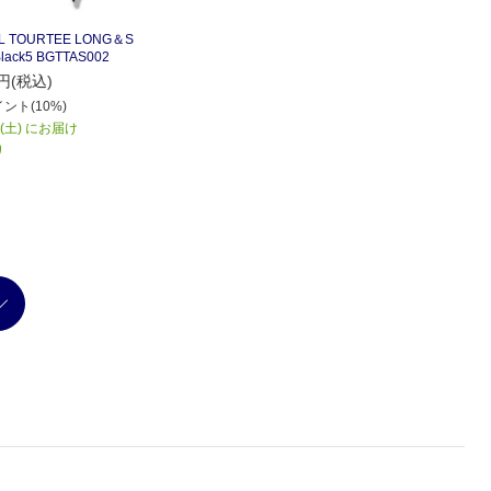
L TOURTEE LONG＆S
lack5 BGTTAS002
円(税込)
ント(10%)
8(土) にお届け
り