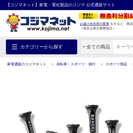
【コジマネット】家電・電化製品のコジマ 公式通販サイト
お届け先住所の変更
をすると、商品
（現在は
東京都
豊島区
）
カテゴリーから探す
全ての商品
家電通販のコジマネット
自転車・スポーツ・旅行
スポーツ用品