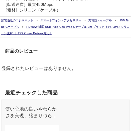
［転送速度］最大480Mbps
［素材］シリコン（ケーブル）
家電通販のコジマネット
スマートフォン・アクセサリー
充電器・ケーブル
USB Ty
pe-Cケーブル
PD 60W 対応 USB Type-C to Type-Cケーブル 2m ブラック やわらかい シリコ
ーン素材 ［USB Power Delivery対応］
商品のレビュー
登録されたレビューはありません。
最近チェックした商品
使い心地の良いやわらか
さを実現、絡まりづら
く、日常生活をより快適
にします。