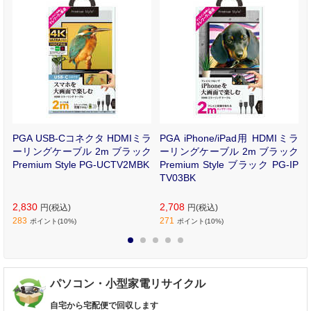
ル
PGA USB-Cコネクタ HDMIミラ
PGA iPhone/iPad用 HDMIミラ
防
ーリングケーブル 2m ブラック
ーリングケーブル 2m ブラック
グ
Premium Style PG-UCTV2MBK
Premium Style ブラック PG-IP
TV03BK
2,830
2,708
円(税込)
円(税込)
283
271
ポイント(10%)
ポイント(10%)
1
2
3
4
5
パソコン・小型家電リサイクル
自宅から宅配便で回収します