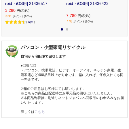
roid・iOS用] 21436517
roid・iOS用] 21436423
3,280
円(税込)
7,780
円(税込)
328
ポイント(10%)
778
ポイント(10%)
（
6件
）
1
2
パソコン・小型家電リサイクル
自宅から宅配便で回収します
●回収品目
・パソコン、携帯電話、ビデオ、オーディオ、キッチン家電、生
活家電など400品目以上が対象です。箱に入れば、何点入れても同
一料金です。
※箱のご用意はお客様にてお願いします。
※こちらの商品は配送時にお手元品の回収はいたしません。
※本商品到着後に別途リネットジャパンへ回収品のお申込みをお願
いいたします。
詳しくは
こちら