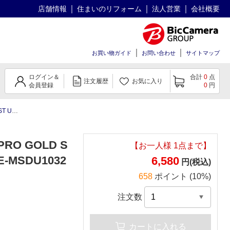
店舗情報
住まいのリフォーム
法人営業
会社概要
お買い物ガイド
お問い合わせ
サイトマップ
ログイン＆
合計
0
点
注文履歴
お気に入り
会員登録
0
円
32GB)
PRO GOLD S
【お一人様
1
点まで】
SE-MSDU1032
6,580
円(税込)
658
ポイント (10%)
注文数
カートに入れる