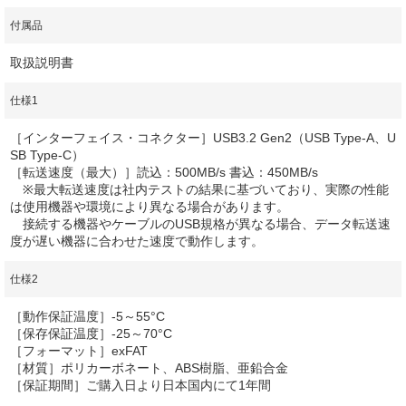
付属品
取扱説明書
仕様1
［インターフェイス・コネクター］USB3.2 Gen2（USB Type-A、U
SB Type-C）
［転送速度（最大）］読込：500MB/s 書込：450MB/s
※最大転送速度は社内テストの結果に基づいており、実際の性能
は使用機器や環境により異なる場合があります。
接続する機器やケーブルのUSB規格が異なる場合、データ転送速
度が遅い機器に合わせた速度で動作します。
仕様2
［動作保証温度］-5～55°C
［保存保証温度］-25～70°C
［フォーマット］exFAT
［材質］ポリカーボネート、ABS樹脂、亜鉛合金
［保証期間］ご購入日より日本国内にて1年間