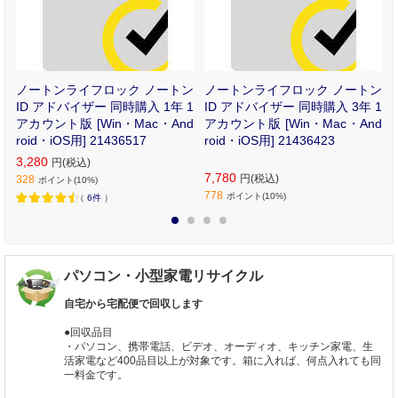
小
ノートンライフロック ノートン
ノートンライフロック ノートン
R
ID アドバイザー 同時購入 1年 1
ID アドバイザー 同時購入 3年 1
アカウント版 [Win・Mac・And
アカウント版 [Win・Mac・And
roid・iOS用] 21436517
roid・iOS用] 21436423
3,280
円(税込)
7,780
円(税込)
328
ポイント(10%)
778
ポイント(10%)
（
6件
）
1
2
3
4
パソコン・小型家電リサイクル
自宅から宅配便で回収します
●回収品目
・パソコン、携帯電話、ビデオ、オーディオ、キッチン家電、生
活家電など400品目以上が対象です。箱に入れば、何点入れても同
一料金です。