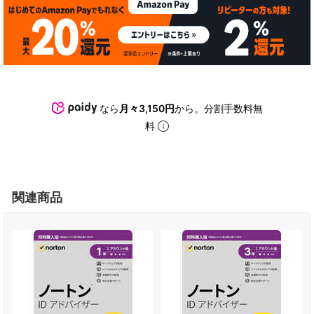
なら
月々3,150円
から。分割手数料無
料
関連商品