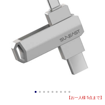
1
2
3
4
5
6
7
8
9
【お一人様 5点まで】