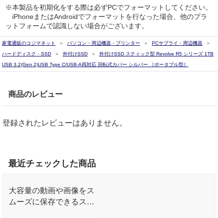
※本製品を初期化をする際は必ずPCでフォーマットしてください。
iPhoneまたはAndroidでフォーマットを行なった場合、他のプラ
ットフォームで認識しない場合がございます。
家電通販のコジマネット
パソコン・周辺機器・プリンター
PCサプライ・周辺機器
ハードディスク・SSD
外付けSSD
外付けSSD スティック型 Revolve R5 シリーズ 1TB
USB 3.2(Gen 2)USB Type C/USB-A両対応 回転式カバー シルバー ［ポータブル型］
商品のレビュー
登録されたレビューはありません。
最近チェックした商品
大容量の動画や画像をス
ムーズに保存できるステ
ィック型コンパクトSSD