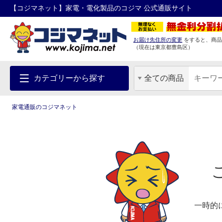
【コジマネット】家電・電化製品のコジマ 公式通販サイト
お届け先住所の変更
をすると、商品
（現在は
東京都
豊島区
）
カテゴリーから探す
全ての商品
家電通販のコジマネット
一時的