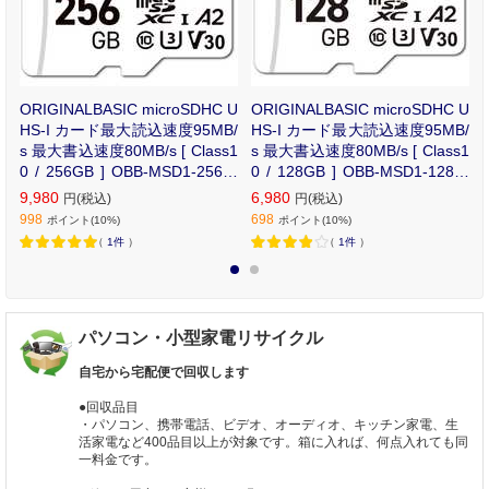
U
ORIGINALBASIC microSDHC U
ORIGINALBASIC microSDHC U
/
HS-I カード最大読込速度95MB/
HS-I カード最大読込速度95MB/
s 最大書込速度80MB/s [ Class1
s 最大書込速度80MB/s [ Class1
0 / 256GB ] OBB-MSD1-256-B
0 / 128GB ] OBB-MSD1-128-B
K
K
9,980
6,980
円(税込)
円(税込)
998
698
ポイント(10%)
ポイント(10%)
（
1件
）
（
1件
）
1
2
パソコン・小型家電リサイクル
自宅から宅配便で回収します
●回収品目
・パソコン、携帯電話、ビデオ、オーディオ、キッチン家電、生
活家電など400品目以上が対象です。箱に入れば、何点入れても同
一料金です。