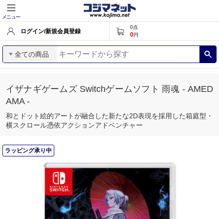
メニュー
0
点
ログイン/新規会員登録
0
円
全ての商品
イザナギゲームズ Switchゲームソフト 雨魂 - AMED
AMA -
和とドット絵的アートが融合した新たな2D表現を採用した箱庭型・
横スクロール憑依アクションアドベンチャー
ラッピング承り中