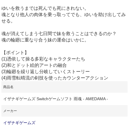
ゆいを救うまでは死んでも死にきれない。
魂となり他人の肉体を乗っ取ってでも、ゆいを助け出してみ
せる。
魂が消えてしまう七日間で妹を救うことはできるのか？
魂の輪廻に重なり合う妹の運命はいかに。
【ポイント】
(1)憑依して操る多彩なキャラクターたち
(2)和とドット絵的アートの融合
(3)輪廻を繰り返し分岐していくストーリー
(4)雨雪転晴流の剣技を使ったカウンターアクション
商品名
イザナギゲームズ Switchゲームソフト 雨魂 - AMEDAMA -
メーカー
イザナギゲームズ