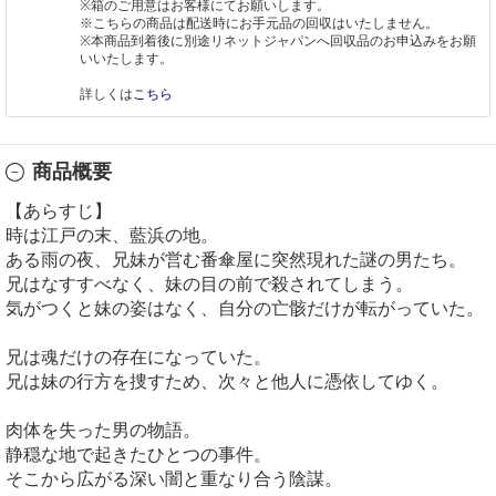
※箱のご用意はお客様にてお願いします。
※こちらの商品は配送時にお手元品の回収はいたしません。
※本商品到着後に別途リネットジャパンへ回収品のお申込みをお願
いいたします。
詳しくは
こちら
商品概要
【あらすじ】
時は江戸の末、藍浜の地。
ある雨の夜、兄妹が営む番傘屋に突然現れた謎の男たち。
兄はなすすべなく、妹の目の前で殺されてしまう。
気がつくと妹の姿はなく、自分の亡骸だけが転がっていた。
兄は魂だけの存在になっていた。
兄は妹の行方を捜すため、次々と他人に憑依してゆく。
肉体を失った男の物語。
静穏な地で起きたひとつの事件。
そこから広がる深い闇と重なり合う陰謀。