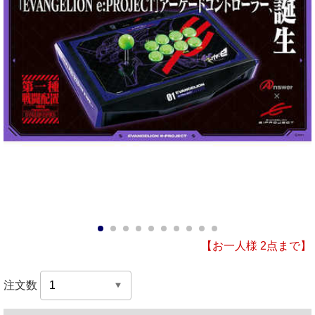
1
2
3
4
5
6
7
8
9
10
【お一人様 2点まで】
注文数