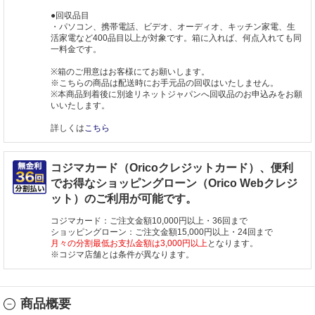
●回収品目
・パソコン、携帯電話、ビデオ、オーディオ、キッチン家電、生
活家電など400品目以上が対象です。箱に入れば、何点入れても同
一料金です。
※箱のご用意はお客様にてお願いします。
※こちらの商品は配送時にお手元品の回収はいたしません。
※本商品到着後に別途リネットジャパンへ回収品のお申込みをお願
いいたします。
詳しくは
こちら
コジマカード（Oricoクレジットカード）、便利
でお得なショッピングローン（Orico Webクレジ
ット）のご利用が可能です。
コジマカード：ご注文金額10,000円以上・36回まで
ショッピングローン：ご注文金額15,000円以上・24回まで
月々の分割最低お支払金額は3,000円以上
となります。
※コジマ店舗とは条件が異なります。
商品概要