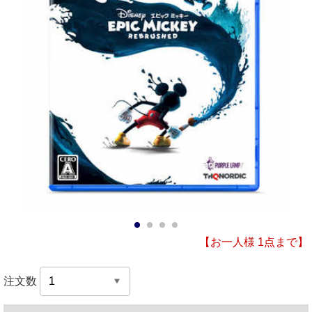
1
2
3
4
【お一人様 1点まで】
注文数