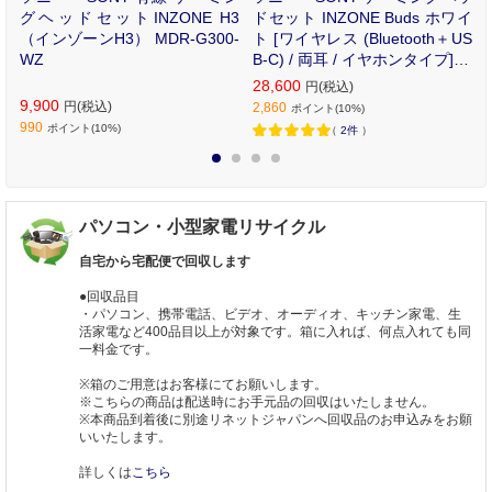
ク
グヘッドセットINZONE H3
ドセット INZONE Buds ホワイ
/
（インゾーンH3） MDR-G300-
ト [ワイヤレス (Bluetooth＋US
H
WZ
B-C) / 両耳 / イヤホンタイプ] W
F-G700N/WZ
28,600
円(税込)
9,900
円(税込)
2,860
ポイント(10%)
990
ポイント(10%)
（
2件
）
1
2
3
4
パソコン・小型家電リサイクル
自宅から宅配便で回収します
●回収品目
・パソコン、携帯電話、ビデオ、オーディオ、キッチン家電、生
活家電など400品目以上が対象です。箱に入れば、何点入れても同
一料金です。
※箱のご用意はお客様にてお願いします。
※こちらの商品は配送時にお手元品の回収はいたしません。
※本商品到着後に別途リネットジャパンへ回収品のお申込みをお願
いいたします。
詳しくは
こちら