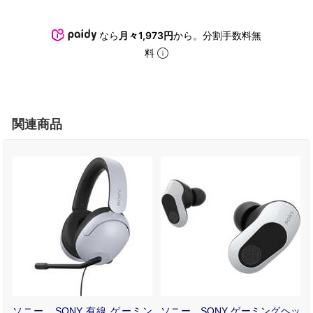
なら
月々1,973円
から。分割手数料無
料
関連商品
ッ
ソニー SONY 有線 ゲーミン
ソニー SONY ゲーミングヘッ