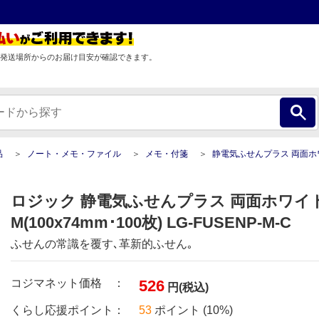
発送場所からのお届け目安が確認できます。
品
ノート・メモ・ファイル
メモ・付箋
静電気ふせんプラス 両面ホワイトボード機能 M(100x74mm･
ロジック 静電気ふせんプラス 両面ホワイ
M(100x74mm･100枚) LG-FUSENP-M-C
ふせんの常識を覆す､革新的ふせん｡
コジマネット価格 ：
526
円(税込)
くらし応援ポイント：
53
ポイント (10%)