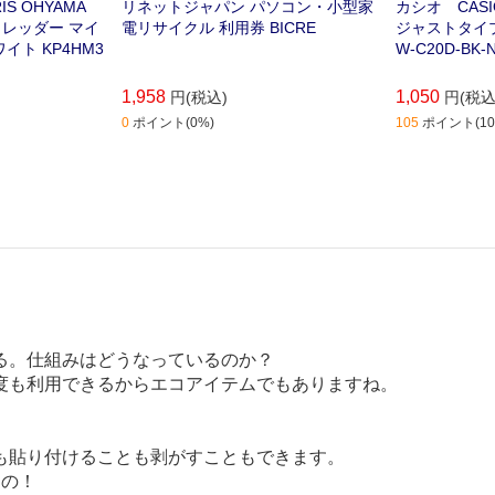
S OHYAMA
リネットジャパン パソコン・小型家
カシオ CAS
レッダー マイ
電リサイクル 利用券 BICRE
ジャストタイプ
イト KP4HM3
W-C20D-BK-
1,958
1,050
円(税込)
円(税込
0
ポイント(0%)
105
ポイント(10
る。仕組みはどうなっているのか？
度も利用できるからエコアイテムでもありますね。
も貼り付けることも剥がすこともできます。
もの！