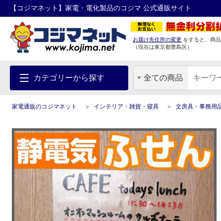
【コジマネット】家電・電化製品のコジマ 公式通販サイト
お届け先住所の変更
をすると、商品
（現在は
東京都
豊島区
）
カテゴリーから探す
全ての商品
家電通販のコジマネット
インテリア・雑貨・寝具
文房具・事務用