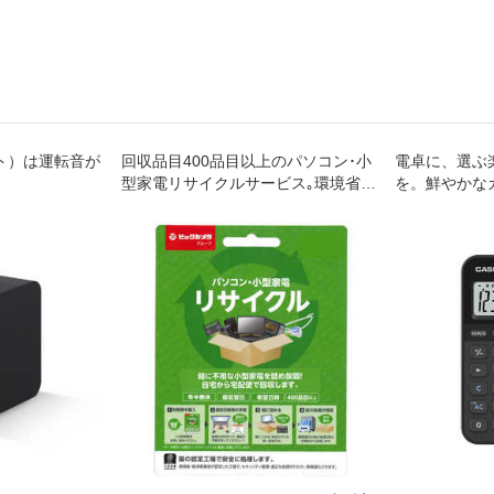
ット）は運転音が
回収品目400品目以上のパソコン･小
電卓に、選ぶ
型家電リサイクルサービス｡環境省･
を。鮮やかな
経済産業省が認定した工場で､セキュ
をわくわくす
リティ管理･適正な処理が行われ､再
資源化されます｡年中無休｡自宅から
宅配便で回収します｡