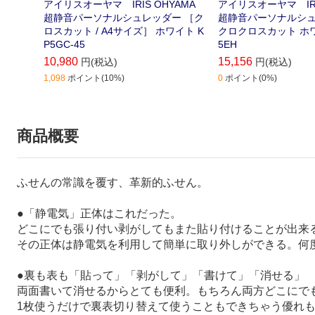
アイリスオーヤマ IRIS OHYAMA
アイリスオーヤマ IRI
超静音パーソナルシュレッダー ［ク
超静音パーソナルシュ
ロスカット / A4サイズ］ ホワイト K
クロクロスカット ホワ
P5GC-45
5EH
10,980
15,156
円(税込)
円(税込)
1,098
ポイント(10%)
0
ポイント(0%)
商品概要
ふせんの常識を覆す、革新的ふせん。
●「静電気」正体はこれだった。
どこにでも張り付い剥がしてもまた貼り付けることが出来
その正体は静電気を利用して簡単に取り外しができる。何
●裏も表も「貼って」「剥がして」「書けて」「消せる」
両面書いて消せるからとても便利。もちろん両方どこにで
1枚使うだけで裏表切り替えて使うこともできちゃう優れ