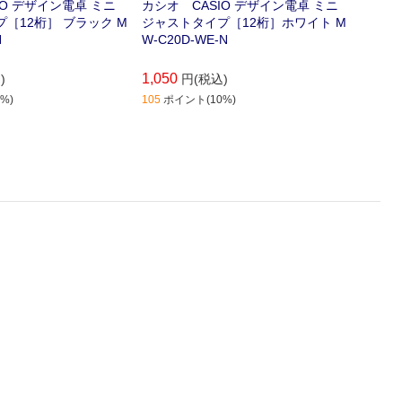
IO デザイン電卓 ミニ
カシオ CASIO デザイン電卓 ミニ
カシオ
［12桁］ ブラック M
ジャストタイプ［12桁］ホワイト M
ジャス
N
W-C20D-WE-N
ク MW
1,050
1,050
)
円(税込)
%)
105
ポイント(10%)
105
ポイ