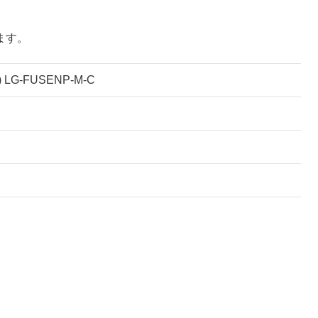
ます。
G-FUSENP-M-C