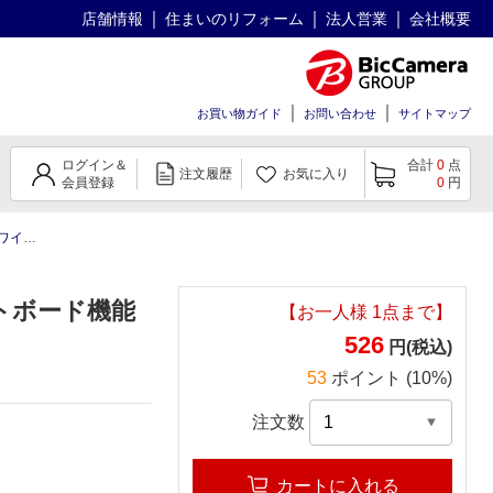
店舗情報
住まいのリフォーム
法人営業
会社概要
お買い物ガイド
お問い合わせ
サイトマップ
ログイン＆
合計
0
点
注文履歴
お気に入り
会員登録
0
円
100枚)
トボード機能
【お一人様
1
点まで】
526
円(税込)
53
ポイント (10%)
注文数
カートに入れる