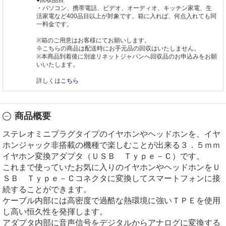
・パソコン、携帯電話、ビデオ、オーディオ、キッチン家電、生
活家電など400品目以上が対象です。箱に入れば、何点入れても同
一料金です。
※箱のご用意はお客様にてお願いします。
※こちらの商品は配送時にお手元品の回収はいたしません。
※本商品到着後に別途リネットジャパンへ回収品のお申込みをお願
いいたします。
詳しくは
こちら
商品概要
ステレオミニプラグタイプのイヤホンやヘッドホンを、イヤ
ホンジャック非搭載の機種で楽しむことが出来る３．５ｍｍ
イヤホン変換アダプタ（ＵＳＢ Ｔｙｐｅ－Ｃ）です。
これまで使っていたお気に入りのイヤホンやヘッドホンをＵ
ＳＢ Ｔｙｐｅ－Ｃコネクタに変換してスマートフォンに接
続することができます。
ケーブル内部には高密度で過酷な熱環境に強いＴＰＥを使用
し高い恒久性を発揮します。
アダプタ内部に音声信号をデジタルからアナログに変換する