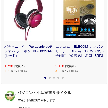
-
パナソニック Panasonic ステ
エレコム ELECOM レンズク
レオヘッドホン RP-HX350-R
リーナー Blu-ray CD DVD マル
(レッド)
チ対応 湿式 読込回復 CK-BRP3
1,730
3,110
円(税込)
円(税込)
173
311
ポイント(10%)
ポイント(10%)
1
2
3
4
5
パソコン・小型家電リサイクル
自宅から宅配便で回収します
●回収品目