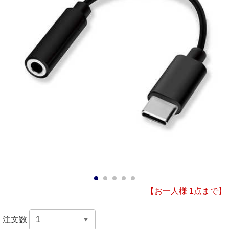
1
2
3
4
5
【お一人様 1点まで】
注文数