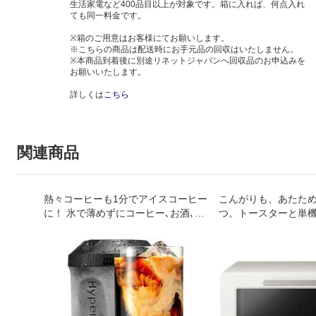
生活家電など400品目以上が対象です。箱に入れば、何点入れ
ても同一料金です。
※箱のご用意はお客様にてお願いします。
※こちらの商品は配送時にお手元品の回収はいたしません。
※本商品到着後に別途リネットジャパンへ回収品のお申込みを
お願いいたします。
詳しくは
こちら
関連商品
熱々コーヒーも1分でアイスコーヒー
こんがりも、あたた
に！ 氷で薄めずにコーヒー､お酒､ジ
つ。トースターと単機
ュースを急冷!めんつゆなど料理に
分を1台にまとめた「2
も｡
レンジ」