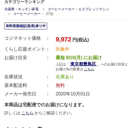
カテゴリーランキング
冷蔵庫・キッチン家電
コーヒーメーカー・エスプレッソマシン
コーヒーメーカー
27
位
有料長期保証(延長)承り中
コジマネット価格 ：
9,972
円(税込)
くらし応援ポイント：
対象外
お届け目安 ：
最短 8/10(月) にお届け
東京都豊島区
上記は「
」へのお届け目安と
お届け先の変更は
こちら
在庫状況 ：
在庫あり
基本配送料 ：
無料
メーカー発売日 ：
2020年10月01日
本商品は宅配便でのお届けになります。
詳しくは
こちら
からご確認ください。