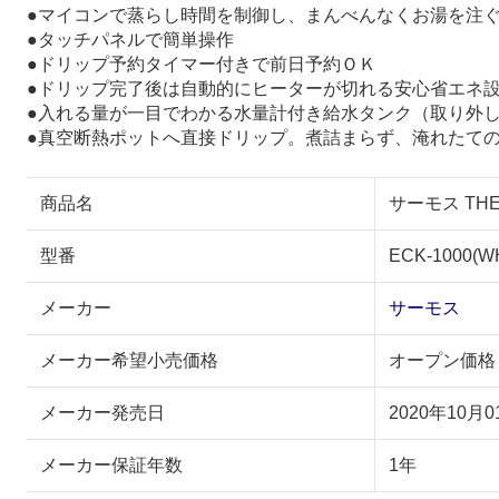
●マイコンで蒸らし時間を制御し、まんべんなくお湯を注
●タッチパネルで簡単操作
●ドリップ予約タイマー付きで前日予約ＯＫ
●ドリップ完了後は自動的にヒーターが切れる安心省エネ
●入れる量が一目でわかる水量計付き給水タンク（取り外
●真空断熱ポットへ直接ドリップ。煮詰まらず、淹れたて
商品名
サーモス THE
型番
ECK-1000(W
メーカー
サーモス
メーカー希望小売価格
オープン価格
メーカー発売日
2020年10月0
メーカー保証年数
1年