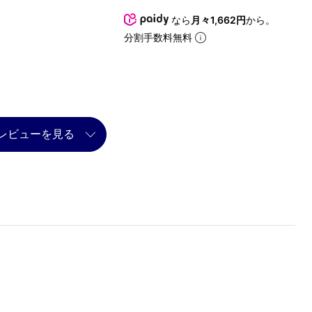
なら
月々1,662円
から。
分割手数料無料
レビューを見る