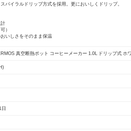
ぐスパイラルドリップ方式を採用。更においしくドリップ。
設計
し可）
のおいしさをそのまま保温
RMOS 真空断熱ポット コーヒーメーカー 1.0L ドリップ式 ホワイト
H)
1日