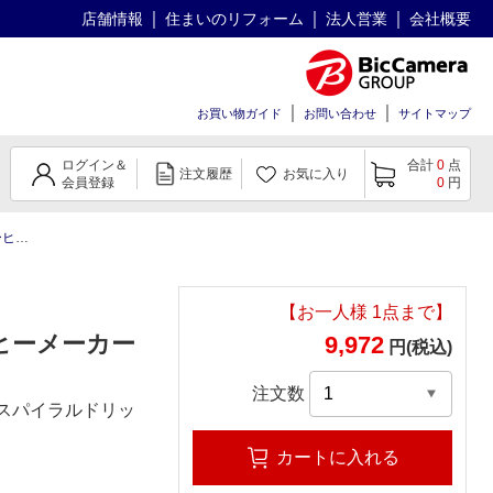
店舗情報
住まいのリフォーム
法人営業
会社概要
お買い物ガイド
お問い合わせ
サイトマップ
ログイン＆
合計
0
点
注文履歴
お気に入り
会員登録
0
円
ホワイト
【お一人様
1
点まで】
ーヒーメーカー
9,972
円(税込)
注文数
スパイラルドリッ
カートに入れる