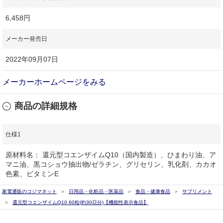
6,458円
メーカー発売日
2022年09月07日
メーカーホームページをみる
商品の詳細規格
仕様1
原材料名： 還元型コエンザイムQ10（国内製造）、ひまわり油、ア
マニ油、黒コショウ抽出物/ゼラチン、グリセリン、乳化剤、カカオ
色素、ビタミンE
家電通販のコジマネット
日用品・化粧品・医薬品
食品・健康食品
サプリメント
還元型コエンザイムQ10 60粒(約30日分)【機能性表示食品】