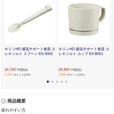
小
キリンHD 減塩サポート食器 エ
キリンHD 減塩サポート食器 エ
R
レキソルト スプーン ES-S002
レキソルト カップ ES-B001
24,750
26,950
円(税込)
円(税込)
2,475
2,695
ポイント(10%)
ポイント(10%)
1
2
3
4
5
商品概要
疲れやすい方