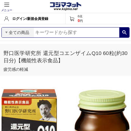
メニュー
0
点
ログイン/新規会員登録
0
円
全ての商品
野口医学研究所 還元型コエンザイムQ10 60粒(約30
日分)【機能性表示食品】
疲労感の軽減