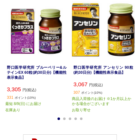
野口医学研究所 ブルーベリー&ル
野口医学研究所 アンセリン 90粒
テインEX 60粒(約30日分)【機能性
(約30日分)【機能性表示食品】
表示食品】
3,067
円(税込)
3,305
円(税込)
307
ポイント(10%)
331
ポイント(10%)
商品入荷後のお届け ※1か月以上か
最短 8/9(日) にお届け
かる場合がございます
在庫あり
お取り寄せ
1
2
3
4
5