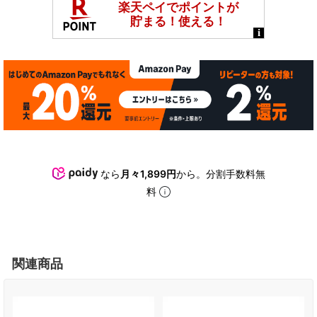
なら
月々1,899円
から。分割手数料無
料
関連商品