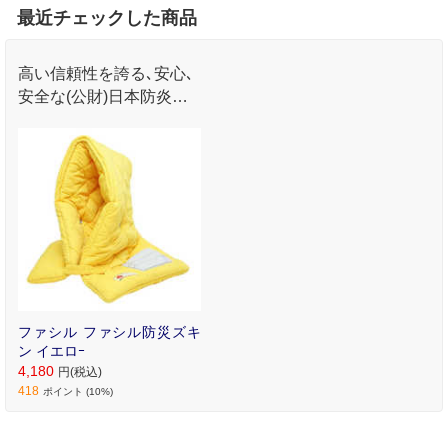
最近チェックした商品
高い信頼性を誇る､安心､
安全な(公財)日本防炎協
会認定品｢適マーク｣の防
災ズキンです｡
ファシル ファシル防災ズキ
ン イエロｰ
4,180
円(税込)
418
ポイント (10%)