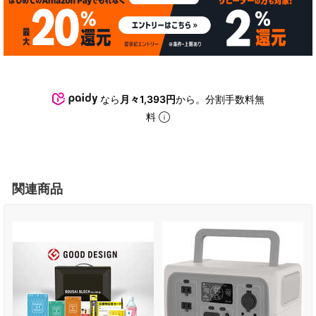
なら
月々1,393円
から。分割手数料無
料
関連商品