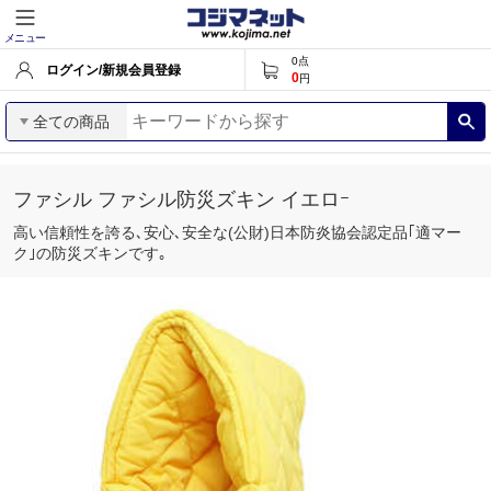
メニュー
0
点
ログイン/新規会員登録
0
円
全ての商品
ファシル ファシル防災ズキン イエロｰ
高い信頼性を誇る､安心､安全な(公財)日本防炎協会認定品｢適マー
ク｣の防災ズキンです｡