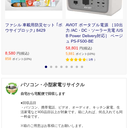
ル
ファシル 車載用防災セット ｢ボ
AVIOT ポータブル電源 ［10出
大
ウサイブロック｣ 8429
力 /AC・DC・ソーラー充電 /US
B Power Delivery対応］ ベージ
ュ PS-F500-BE
58,801
円(税込)
8,580
円(税込)
5,881
ポイント(10%)
858
ポイント(10%)
（
1件
）
1
2
3
4
5
6
7
8
パソコン・小型家電リサイクル
自宅から宅配便で回収します
●回収品目
・パソコン、携帯電話、ビデオ、オーディオ、キッチン家電、生
活家電など400品目以上が対象です。箱に入れば、何点入れても同
一料金です。
※箱のご用意はお客様にてお願いします。