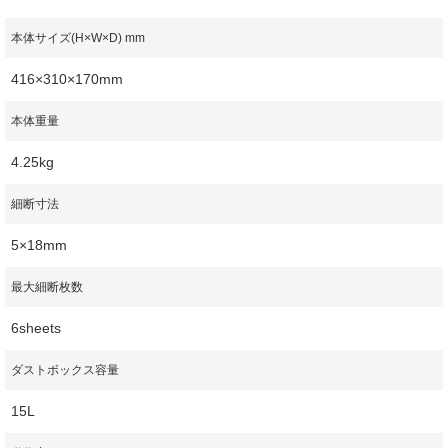
本体サイズ(H×W×D) mm
416×310×170mm
本体重量
4.25kg
細断寸法
5×18mm
最大細断枚数
6sheets
ダストボックス容量
15L