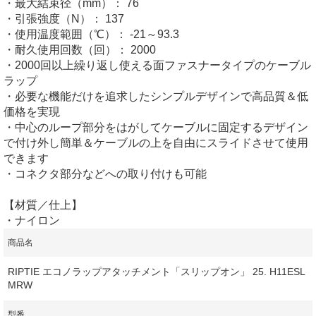
・最大結束径（mm）： 76
・引張強度（N）： 137
・使用温度範囲（℃）： -21～93.3
・耐久使用回数（回）： 2000
・2000回以上繰り返し使える面ファスナータイプのケーブル
ラップ
・必要な機能だけを追求したシンプルデザインで高品質＆低
価格を実現
・中心のループ部分をはがしてケーブルに固定するデザイン
で付け外し簡単＆ケーブルの上を自由にスライドさせて使用
できます
・コネクタ部分などへの取り付けも可能
【材質／仕上】
・ナイロン
商品名
RIPTIE エコノラップアタッチメント「スリップオン」 25. H11ESL
MRW
型番