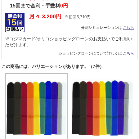
15
回まで金利・手数料
0円
月々
3,200
円
※初回
3,710
円
分割シミュレーションは
こちら
※コジマカード/オリコショッピングローンのお支払いでご利用い
ただけます。
ショッピングローンについて詳しくは
こちら
この商品には、バリエーションがあります。（7件）