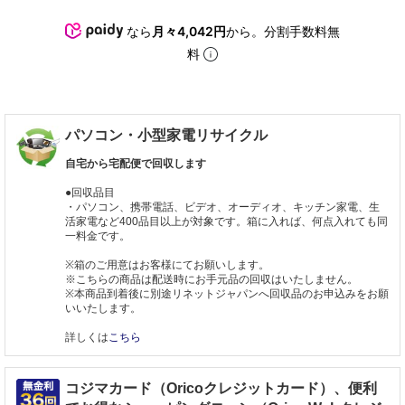
なら
月々4,042円
から。分割手数料無
料
パソコン・小型家電リサイクル
自宅から宅配便で回収します
●回収品目
・パソコン、携帯電話、ビデオ、オーディオ、キッチン家電、生
活家電など400品目以上が対象です。箱に入れば、何点入れても同
一料金です。
※箱のご用意はお客様にてお願いします。
※こちらの商品は配送時にお手元品の回収はいたしません。
※本商品到着後に別途リネットジャパンへ回収品のお申込みをお願
いいたします。
詳しくは
こちら
コジマカード（Oricoクレジットカード）、便利