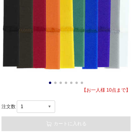
1
2
3
4
5
6
7
【お一人様 10点まで】
注文数
カートに入れる