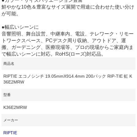
●カラー・サイズバリエーション豊富
鮮やかな10色＆豊富なサイズ展開で用途に合わせた使い分け
が可能。
●幅広いシーンに
音響照明、舞台設営、中継車内、電設、テレワーク・リモー
トワークスペース、PCデスク周り収納、アウトドア、運
搬、ガーデニング、医療現場等、プロの現場からご家庭内ま
で幅広いシーンに対応。RoHS(ローズ)対応品。
商品名
RIPTIE エコノシンチ 19.05mmX914.4mm 200パック RIP-TIE 虹 K
36E2MRW
型番
K36E2MRW
メーカー
RIPTIE