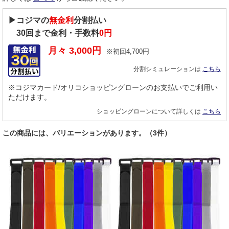
▶コジマの
無金利
分割払い
30
回まで金利・手数料
0円
月々
3,000
円
※初回
4,700
円
分割シミュレーションは
こちら
※コジマカード/オリコショッピングローンのお支払いでご利用い
ただけます。
ショッピングローンについて詳しくは
こちら
この商品には、バリエーションがあります。（3件）