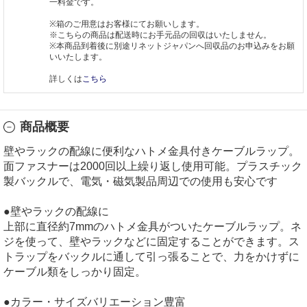
一料金です。
※箱のご用意はお客様にてお願いします。
※こちらの商品は配送時にお手元品の回収はいたしません。
※本商品到着後に別途リネットジャパンへ回収品のお申込みをお願
いいたします。
詳しくは
こちら
商品概要
壁やラックの配線に便利なハトメ金具付きケーブルラップ。
面ファスナーは2000回以上繰り返し使用可能。プラスチック
製バックルで、電気・磁気製品周辺での使用も安心です
●壁やラックの配線に
上部に直径約7mmのハトメ金具がついたケーブルラップ。ネ
ジを使って、壁やラックなどに固定することができます。ス
トラップをバックルに通して引っ張ることで、力をかけずに
ケーブル類をしっかり固定。
●カラー・サイズバリエーション豊富