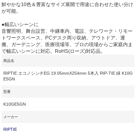
鮮やかな10色＆豊富なサイズ展開で用途に合わせた使い分け
が可能。
●幅広いシーンに
音響照明、舞台設営、中継車内、電設、テレワーク・リモー
トワークスペース、PCデスク周り収納、アウトドア、運
搬、ガーデニング、医療現場等、プロの現場からご家庭内ま
で幅広いシーンに対応。RoHS(ローズ)対応品。
商品名
RIPTIE エコノシンチEG 19.05mmX254mm 5本入 RIP-TIE 緑 K10G
E5GN
型番
K10GE5GN
メーカー
RIPTIE