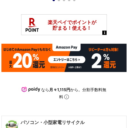
1
2
3
4
5
なら
月々1,115円
から。分割手数料無
料
パソコン・小型家電リサイクル