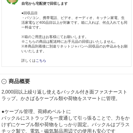
自宅から宅配便で回収します
●回収品目
・パソコン、携帯電話、ビデオ、オーディオ、キッチン家電、生
活家電など400品目以上が対象です。箱に入れば、何点入れても同
一料金です。
※箱のご用意はお客様にてお願いします。
※こちらの商品は配送時にお手元品の回収はいたしません。
※本商品到着後に別途リネットジャパンへ回収品のお申込みをお願
いいたします。
詳しくは
こちら
商品概要
2,000回以上繰り返し使えるバックル付き面ファスナースト
ラップ。かさばるケーブル類や荷物をスマートに管理。
●ケーブル管理、荷締めベルトに
バックルにストラップを一度通して引っ張ることで、力をか
けずにケーブル類や荷物をしっかり固定。バックルはプラス
チック製で、電気・磁気製品周辺での使用も安心です