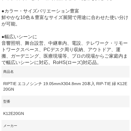
●カラー・サイズバリエーション豊富
鮮やかな10色＆豊富なサイズ展開で用途に合わせた使い分け
が可能。
●幅広いシーンに
音響照明、舞台設営、中継車内、電設、テレワーク・リモー
トワークスペース、PCデスク周り収納、アウトドア、運
搬、ガーデニング、医療現場等、プロの現場からご家庭内ま
で幅広いシーンに対応。RoHS(ローズ)対応品。
商品名
RIPTIE エコノシンチ 19.05mmX304.8mm 20本入 RIP-TIE 緑 K12E
20GN
型番
K12E20GN
メーカー