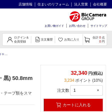
店舗情報
住まいのリフォーム
法人営業
会社概要
お買い物ガイド
お問い合わせ
サイトマップ
ログイン＆
合計
0
点
注文履歴
お気に入り
会員登録
0
円
m 10本入 オレンジ
32,340
円(税込)
) 50.8mm
3,234
ポイント (10%)
注文数
・テープ類をスマ
カートに入れる