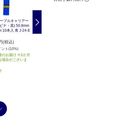
E ケーブルキャリアー
RIPTIE ケーブルキャリアー
RIPTIE ケーブルキャリアー
Next
ナ・黒) 50.8mm
(特大カラビナ・黒) 50.8mm
(特大カラビナ・黒) 50.8mm
m 10本入 青 J-24-E
X609.6mm 10本入 緑 J-24-E
X609.6mm 10本入 灰 J-24-E
10-GN
10-GY
32,340
32,340
円(税込)
円(税込)
円(税込)
ント(10%)
3,234
ポイント(10%)
3,234
ポイント(10%)
後のお届け ※1か月
商品入荷後のお届け ※1か月
商品入荷後のお届け ※1か月
る場合がございま
以上かかる場合がございま
以上かかる場合がございま
す
す
せ
お取り寄せ
お取り寄せ