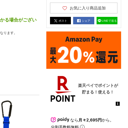
お気に入り商品追加
かかる場合がござい
ポスト
シェア
LINEで送る
なります。
なら
月々2,695円
から。
分割手数料無料