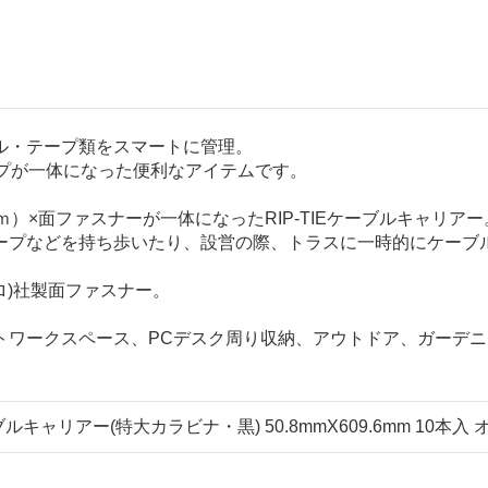
ル・テープ類をスマートに管理。
プが一体になった便利なアイテムです。
）×面ファスナーが一体になったRIP-TIEケーブルキャリアー
ープなどを持ち歩いたり、設営の際、トラスに一時的にケーブ
クロ)社製面ファスナー。
トワークスペース、PCデスク周り収納、アウトドア、ガーデ
ーブルキャリアー(特大カラビナ・黒) 50.8mmX609.6mm 10本入 オレ