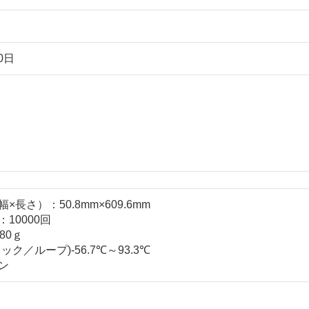
0日
長さ）：50.8mm×609.6mm
10000回
80ｇ
ク／ループ)-56.7℃～93.3℃
ン