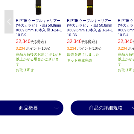
RIPTIE ケーブルキャリアー
RIPTIE ケーブルキャリアー
RIPTI
Previous
(特大カラビナ・黒) 50.8mm
(特大カラビナ・黒) 50.8mm
(特大カラビ
X609.6mm 10本入 黒 J-24-E
X609.6mm 10本入 茶 J-24-E
X609.6m
10-BK
10-BN
10-BU
32,340
32,340
32,340
円(税込)
円(税込)
3,234
ポイント(10%)
3,234
ポイント(10%)
3,234
ポイ
商品入荷後のお届け ※1か月
販売を終了しました
商品入荷
以上かかる場合がございま
以上かか
ネット在庫完売
す
す
お取り寄せ
お取り寄
商品概要
商品の詳細規格