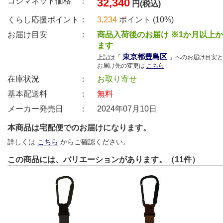
コジマネット価格 ：
32,340
円(税込)
くらし応援ポイント：
3,234
ポイント (10%)
お届け目安 ：
商品入荷後のお届け ※1か月以上
ます
東京都豊島区
上記は「
」へのお届け目安と
お届け先の変更は
こちら
在庫状況 ：
お取り寄せ
基本配送料 ：
無料
メーカー発売日 ：
2024年07月10日
本商品は宅配便でのお届けになります。
詳しくは
こちら
からご確認ください。
この商品には、バリエーションがあります。（11件）