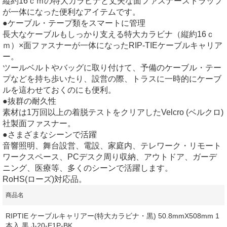
縦約16ｃｍの特大カラビナと丈夫な面ファスナーストラップ
が一体になった便利なアイテムです。
●ケーブル・テープ類をスマートに管理
長大なケーブルもしっかり支える特大カラビナ（縦約16ｃ
ｍ）×面ファスナーが一体になったRIP-TIEケーブルキャリア
ー。
ツールベルトやバッグに取り付けて、予備のケーブル・テー
プなどを持ち歩いたり、設営の際、トラスに一時的にケーブ
ルを這わせておくのにも便利。
●抜群の耐久性
素材は1万回以上の着脱テストをクリアしたVelcro (ベルクロ)
社製面ファスナー。
●さまざまなシーンで活躍
音響照明、舞台設営、電設、家庭内、テレワーク・リモート
ワークスペース、PCデスク周り収納、アウトドア、ガーデ
ニング、医療等、多くのシーンで活躍します。
RoHS(ローズ)対応品。
商品名
RIPTIE ケーブルキャリアー(特大カラビナ・黒) 50.8mmX508mm 1
本入 黒 J-20-E1P-BK