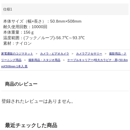
仕様1
本体サイズ（幅×長さ）：50.8mm×508mm
耐久使用回数：10000回
本体重量：156ｇ
温度範囲：(フック／ループ)-56.7℃～93.3℃
素材：ナイロン
家電通販のコジマネット
カメラ・ビデオカメラ
カメラアクセサリー
撮影用品・ク
リーニング用品
撮影用品・スタジオ用品
ケーブルキャリアー(特大カラビナ・黒) 50.8m
mX508mm 1本入 黒
商品のレビュー
登録されたレビューはありません。
最近チェックした商品