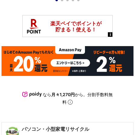
1
2
3
4
5
なら
月々1,270円
から。分割手数料無
料
パソコン・小型家電リサイクル